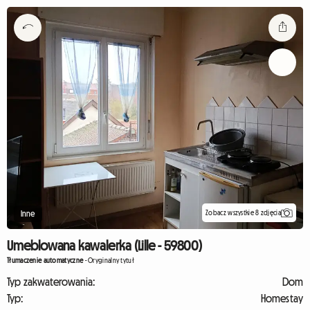
Zobacz wszystkie 8 zdjęcia
Inne
Umeblowana kawalerka (Lille - 59800)
Tłumaczenie automatyczne
-
Oryginalny tytuł
Typ zakwaterowania:
Dom
Typ:
Homestay