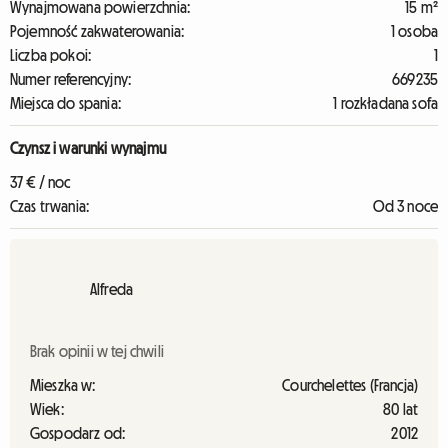
Wynajmowana powierzchnia:
15 m²
Pojemność zakwaterowania:
1 osoba
Liczba pokoi:
1
Numer referencyjny:
669235
Miejsca do spania:
1 rozkładana sofa
Czynsz i warunki wynajmu
37 € / noc
Czas trwania:
Od 3 noce
Alfreda
Brak opinii w tej chwili
Mieszka w:
Courchelettes (Francja)
Wiek:
80 lat
Gospodarz od:
2012