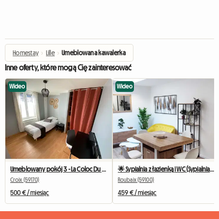
Homestay
›
Lille
›
Umeblowana kawalerka
Inne oferty, które mogą Cię zainteresować
Wideo
Wideo
Umeblowany pokój 3 - La Coloc Du Fresnoy
🌟 Sypialnia z łazienką i WC (Sypialnia 2) 🌟
Croix (59170)
Roubaix (59100)
500 € / miesiąc
459 € / miesiąc