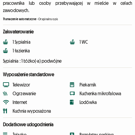
pracownika lub osoby przebywającej w mieście w celach
zawodowych.
Tłumaczenie automatyczne
-
Oryginalny opis
Zakwaterowanie
1 Sypialnia
1 WC
1 łazienka
Sypialnia :
1 Łóżko(-a) podwójne
Wyposażenie standardowe
Telewizor
Piekarnik
Ogrzewanie
Kuchenka mikrofalowa
Internet
Lodówka
Kuchnia wyposażona
Dodatkowe udogodnienia
Żelazko
Bezpłatny parking