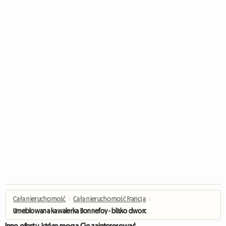
Cała nieruchomość
›
Cała nieruchomość Francja
›
Umeblowana kawalerka Bonnefoy - blisko dworca
Inne oferty, które mogą Cię zainteresować