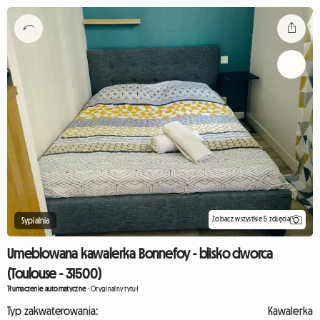
Zobacz wszystkie 5 zdjęcia
Sypialnia
Umeblowana kawalerka Bonnefoy - blisko dworca
(Toulouse - 31500)
Tłumaczenie automatyczne
-
Oryginalny tytuł
Typ zakwaterowania:
Kawalerka