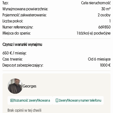
Typ:
Cała nieruchomość
Wynajmowana powierzchnia:
30 m²
Pojemność zakwaterowania:
2 osoby
Liczba pokoi:
1
Numer referencyjny:
669850
Miejsca do spania:
1 Łóżko(-a) podwójne
Czynsz i warunki wynajmu
650 € / miesiąc
Czas trwania:
Od 6 miesiące
Depozyt zabezpieczający:
1000 €
Georges
Tożsamość zweryfikowana
Zweryfikowany numer telefonu
Brak opinii w tej chwili