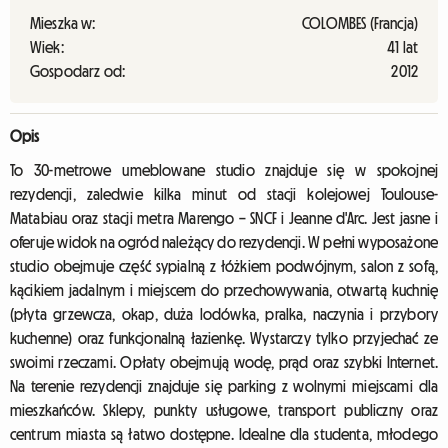
Mieszka w:
COLOMBES (Francja)
Wiek:
41 lat
Gospodarz od:
2012
Opis
To 30-metrowe umeblowane studio znajduje się w spokojnej
rezydencji, zaledwie kilka minut od stacji kolejowej Toulouse-
Matabiau oraz stacji metra Marengo – SNCF i Jeanne d'Arc. Jest jasne i
oferuje widok na ogród należący do rezydencji. W pełni wyposażone
studio obejmuje część sypialną z łóżkiem podwójnym, salon z sofą,
kącikiem jadalnym i miejscem do przechowywania, otwartą kuchnię
(płyta grzewcza, okap, duża lodówka, pralka, naczynia i przybory
kuchenne) oraz funkcjonalną łazienkę. Wystarczy tylko przyjechać ze
swoimi rzeczami. Opłaty obejmują wodę, prąd oraz szybki Internet.
Na terenie rezydencji znajduje się parking z wolnymi miejscami dla
mieszkańców. Sklepy, punkty usługowe, transport publiczny oraz
centrum miasta są łatwo dostępne. Idealne dla studenta, młodego