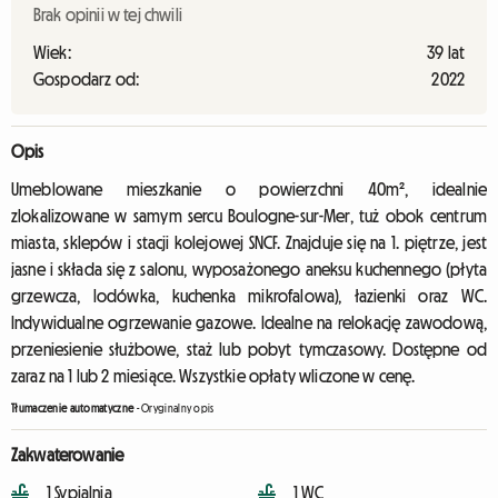
Brak opinii w tej chwili
Wiek:
39 lat
Gospodarz od:
2022
Opis
Umeblowane mieszkanie o powierzchni 40m², idealnie
zlokalizowane w samym sercu Boulogne-sur-Mer, tuż obok centrum
miasta, sklepów i stacji kolejowej SNCF. Znajduje się na 1. piętrze, jest
jasne i składa się z salonu, wyposażonego aneksu kuchennego (płyta
grzewcza, lodówka, kuchenka mikrofalowa), łazienki oraz WC.
Indywidualne ogrzewanie gazowe. Idealne na relokację zawodową,
przeniesienie służbowe, staż lub pobyt tymczasowy. Dostępne od
zaraz na 1 lub 2 miesiące. Wszystkie opłaty wliczone w cenę.
Tłumaczenie automatyczne
-
Oryginalny opis
Zakwaterowanie
1 Sypialnia
1 WC