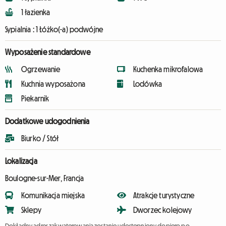
1 łazienka
Sypialnia :
1 Łóżko(-a) podwójne
Wyposażenie standardowe
Ogrzewanie
Kuchenka mikrofalowa
Kuchnia wyposażona
Lodówka
Piekarnik
Dodatkowe udogodnienia
Biurko / Stół
Lokalizacja
Boulogne-sur-Mer, Francja
Komunikacja miejska
Atrakcje turystyczne
Sklepy
Dworzec kolejowy