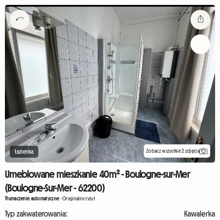
Zobacz wszystkie 2 zdjęcia
Łazienka
Umeblowane mieszkanie 40m² - Boulogne-sur-Mer
(Boulogne-Sur-Mer - 62200)
Tłumaczenie automatyczne
-
Oryginalny tytuł
Typ zakwaterowania:
Kawalerka