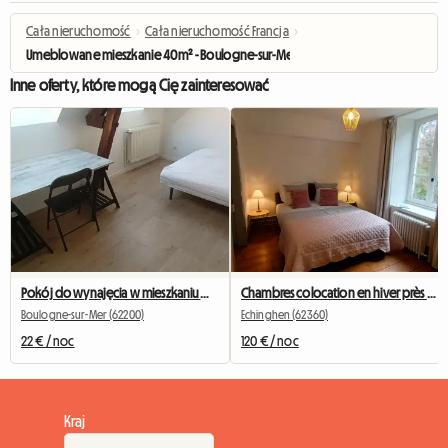
Cała nieruchomość
›
Cała nieruchomość Francja
›
Umeblowane mieszkanie 40m² - Boulogne-sur-Mer
Inne oferty, które mogą Cię zainteresować
Pokój do wynajęcia w mieszkaniu współdzielonym dla 3 osób
Chambres colocation en hiver près de boulogne sur mer
Boulogne-sur-Mer (62200)
Echinghen (62360)
22 € / noc
120 € / noc
Kraj