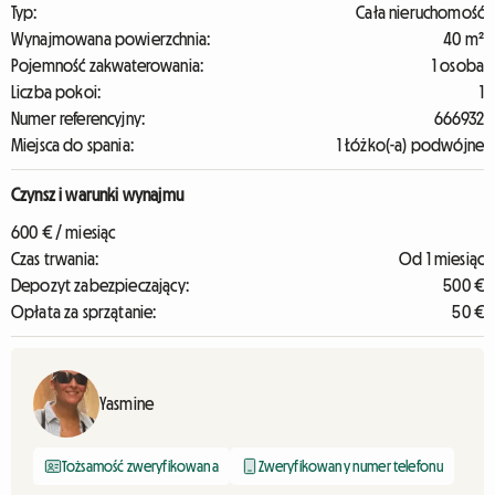
Typ:
Cała nieruchomość
Wynajmowana powierzchnia:
40 m²
Pojemność zakwaterowania:
1 osoba
Liczba pokoi:
1
Numer referencyjny:
666932
Miejsca do spania:
1 Łóżko(-a) podwójne
Czynsz i warunki wynajmu
600 € / miesiąc
Czas trwania:
Od 1 miesiąc
Depozyt zabezpieczający:
500 €
Opłata za sprzątanie:
50 €
Yasmine
Tożsamość zweryfikowana
Zweryfikowany numer telefonu