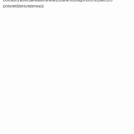
Dokładny adres zakwaterowania zostanie udostępniony dopiero po
potwierdzeniu rezerwacji.