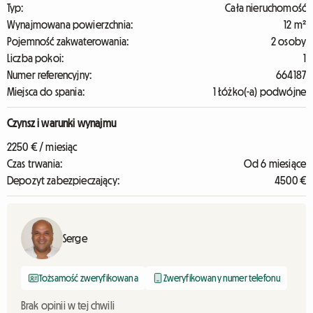
Typ:
Cała nieruchomość
Wynajmowana powierzchnia:
12 m²
Pojemność zakwaterowania:
2 osoby
Liczba pokoi:
1
Numer referencyjny:
664187
Miejsca do spania:
1 Łóżko(-a) podwójne
Czynsz i warunki wynajmu
2250 € / miesiąc
Czas trwania:
Od 6 miesiące
Depozyt zabezpieczający:
4500 €
Serge
Tożsamość zweryfikowana
Zweryfikowany numer telefonu
Brak opinii w tej chwili