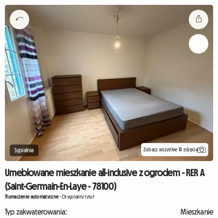
Zobacz wszystkie 18 zdjęcia
Sypialnia
Umeblowane mieszkanie all-inclusive z ogrodem - RER A
(Saint-Germain-En-Laye - 78100)
Tłumaczenie automatyczne
-
Oryginalny tytuł
Typ zakwaterowania:
Mieszkanie