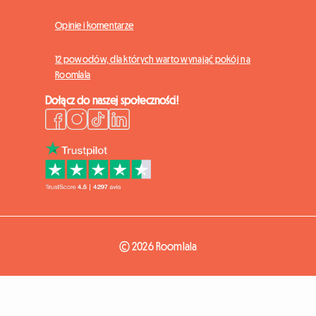
Opinie i komentarze
12 powodów, dla których warto wynająć pokój na
Roomlala
Dołącz do naszej społeczności!
© 2026 Roomlala