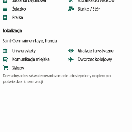
Suszarka bębnowa
Suszarka do włosów
Żelazko
Biurko / Stół
Pralka
Lokalizacja
Saint-Germain-en-Laye, Francja
Uniwersytety
Atrakcje turystyczne
Komunikacja miejska
Dworzec kolejowy
Sklepy
Dokładny adres zakwaterowania zostanie udostępniony dopiero po
potwierdzeniu rezerwacji.