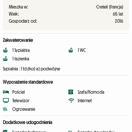
Mieszka w:
Creteil (Francja)
Wiek:
65 lat
Gospodarz od:
2016
Zakwaterowanie
1 Sypialnia
1 WC
1 łazienka
Sypialnia :
1 Łóżko(-a) podwójne
Wyposażenie standardowe
Pościel
Szafa/Komoda
Telewizor
Internet
Ogrzewanie
Dodatkowe udogodnienia