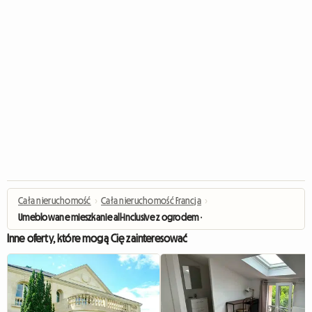
Cała nieruchomość
›
Cała nieruchomość Francja
›
Umeblowane mieszkanie all-inclusive z ogrodem - RER A
Inne oferty, które mogą Cię zainteresować