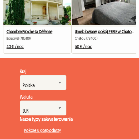
Chambre Proche La Défense
Umeblowany pokój PERLE w Chatou z prywatną łazienką
Bougival (78380)
Chatou (78400)
40 € / noc
50 € / noc
Kraj
Waluta
Nasze typy zakwaterowania
Pokoje u gospodarzy