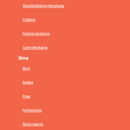
Współdzielone mieszkania
Coliving
Pokoje gościnne
Całe mieszkania
Firma
Blog
Kariera
Prasa
Partnerstwa
Nota prawna