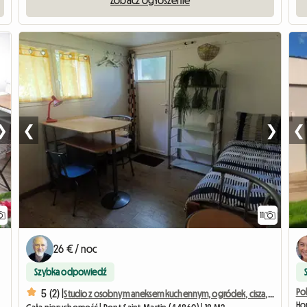
Zobacz ogłoszenie
❯
❮
❯
❮
11
26 € / noc
Szybka odpowiedź
Po
5 (2) |
Studio z osobnym aneksem kuchennym, ogródek, cisza, parking, światłowód
Ho