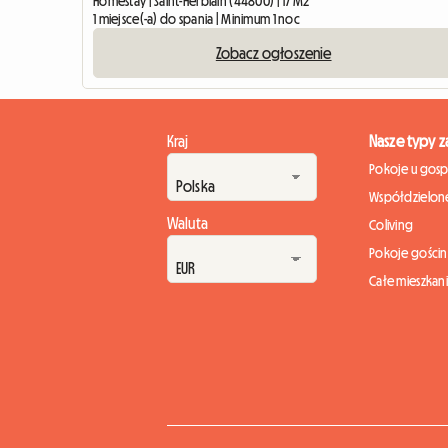
Homestay | Saint-Herblain (44800) | 17 M2
1 miejsce(-a) do spania | Minimum 1 noc
Zobacz ogłoszenie
Kraj
Nasze typy 
Pokoje u gos
Współdzielone
Waluta
Coliving
Pokoje gości
Całe mieszkan