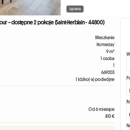
Sypialnia
r – dostępne 2 pokoje (Saint-Herblain - 44800)
Mieszkanie
Homestay
9 m²
W
1 osoba
1
669203
P
1 Łóżko(-a) podwójne
R
Od 6 miesiące
410 €
N