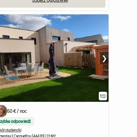
Zobacz ogłoszenie
❯
7
50 € / noc
Szybka odpowiedź
kój studencki
mestay | Carquefou (44470) | 12 M2