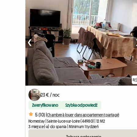
❮
8
23 € / noc
Zweryfikowano
Szybka odpowiedź
5 (10) |
Chambre à louer dans appartement partagé
Homestay | Sainte-Luce-sur-Loire (44980) | 12 M2
3 miejsce(-a) do spania | Minimum 1 tydzień