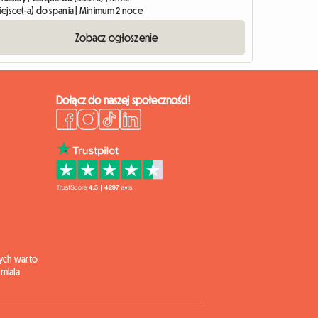
iejsce(-a) do spania | Minimum 2 noce
Zobacz ogłoszenie
Dołącz do naszej społeczności!
ych warto
mlala