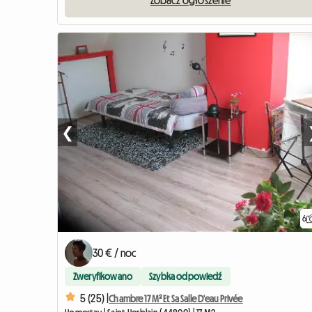
Zobacz ogłoszenie
❮
6
30 € / noc
Zweryfikowano
Szybka odpowiedź
5 (25) |
Chambre 17 M² Et Sa Salle D'eau Privée