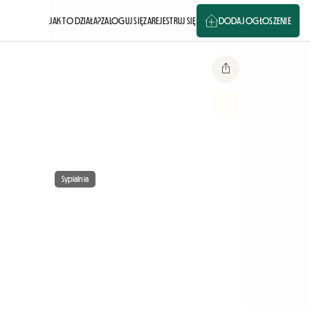
JAK TO DZIAŁA?
ZALOGUJ SIĘ
ZAREJESTRUJ SIĘ
DODAJ OGŁOSZENIE
Sypialnia