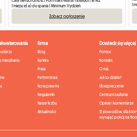
Cała nieruchomość | Pont-Saint-Martin (44860) | 18 M2
1 m
1 miejsce(-a) do spania | Minimum 1 tydzień
Zobacz ogłoszenie
zakwaterowania
Firma
Dowiedz się więcej
podarzy
Blog
Pomoc
 mieszkania
Kariera
Kontakt
Prasa
O nas
nne
Partnerstwa
Jak to działa?
ia
Nota prawna
Ubezpieczenie
Regulamin
Centrum zaufania
Nasze liczby
Opinie i komentarze
Aktualności
12 powodów, dla któr
wynająć pokój na Roo