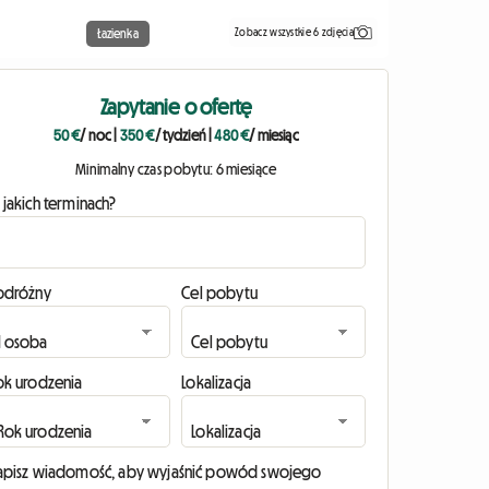
Zobacz wszystkie 6 zdjęcia
Łazienka
Zapytanie o ofertę
50 €
/ noc
|
350 €
/ tydzień
|
480 €
/ miesiąc
Minimalny czas pobytu: 6 miesiące
 jakich terminach?
odróżny
Cel pobytu
ok urodzenia
Lokalizacja
apisz wiadomość, aby wyjaśnić powód swojego