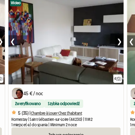
Wideo
❯
❮
❯
❮
4
45 € / noc
Zweryfikowano
Szybka odpowiedź
5 (35) |
Chambre à Louer Chez L'habitant
Homestay | Saint-Sébastien-sur-Loire (44230) | 11 M2
Hom
1 miejsce(-a) do spania | Minimum 2 noce
1 m