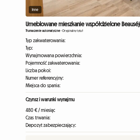
Inne
Umeblowane mieszkanie współdzielone Beauséjou
Tłumaczenie automatyczne
-
Oryginalny tytuł
Typ zakwaterowania:
Typ:
Wynajmowana powierzchnia:
Pojemność zakwaterowania:
Liczba pokoi:
Numer referencyjny:
Miejsca do spania:
Czynsz i warunki wynajmu
480 € / miesiąc
Czas trwania:
Depozyt zabezpieczający: