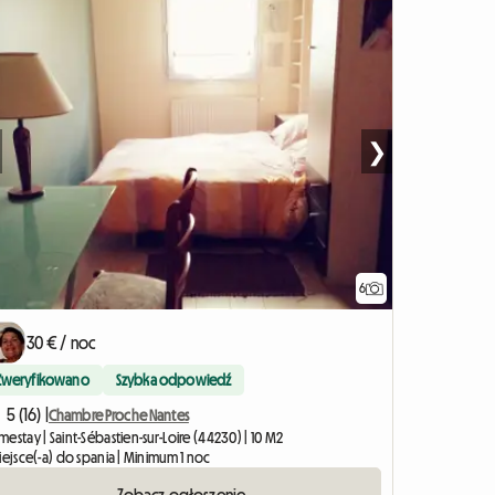
❯
6
30 € / noc
Zweryfikowano
Szybka odpowiedź
5 (16) |
Chambre Proche Nantes
estay | Saint-Sébastien-sur-Loire (44230) | 10 M2
iejsce(-a) do spania | Minimum 1 noc