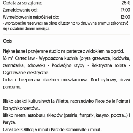
Opłata za sprzątanie:
25 €
Zameldowanie od:
17:00
Wymeldowanie najpóźniej do:
12:00
- W przypadku rezerwacji na okres dłuższy niż 45 dni, wynajem musi zakończyć
się z ostatnim dniem miesiąca.
Opis
Piękne jasne i przyjemne studio na parterze z widokiem na ogród.
16 m² Carrez law - Wyposażona kuchnia (płyta grzewcza, lodówka,
zamrażarka, schowek) - Podwójne szyby - Elektryczna roleta -
Ogrzewanie elektryczne.
Cicha i bezpieczna dzielnica mieszkaniowa. Kod cyfrowy, drzwi
pancerne.
Blisko atrakcji kulturalnych La Villette, naprzeciwko Place de la Pointe i
licznych koncertów...
Blisko metra, autobusu, sklepów (pralnia, franprix, kasyno, poczta...) i
Paryża.
Canal de l'OURcq 5 minut i Parc de Romainville 7 minut.