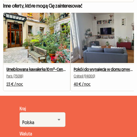
Inne oferty, które mogą Cię zainteresować
Umeblowana kawalerka 10 m² - Centrum Paryża - Cicho i jasno
Pokój do wynajęcia w domu prywatnym
Paris (75018)
Créteil (94000)
23 € / noc
40 € / noc
Kraj
Waluta