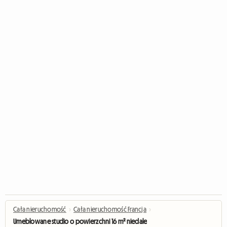
Cała nieruchomość
›
Cała nieruchomość Francja
›
Umeblowane studio o powierzchni 16 m² niedaleko Paryża