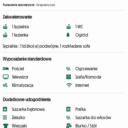
Tłumaczenie automatyczne
-
Oryginalny opis
Zakwaterowanie
1 Sypialnia
1 WC
1 łazienka
Ogród
Sypialnia :
1 Łóżko(-a) podwójne, 1 rozkładana sofa
Wyposażenie standardowe
Pościel
Ogrzewanie
Telewizor
Szafa/Komoda
Klimatyzacja
Internet
Dodatkowe udogodnienia
Suszarka bębnowa
Pralka
Żelazko
Suszarka do włosów
Wieszaki
Biurko / Stół