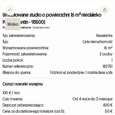
Umeblowane studio o powierzchni 16 m² niedaleko
Paryża (Pantin - 93500)
Tłumaczenie automatyczne
-
Oryginalny tytuł
Typ zakwaterowania:
Kawalerka
Typ:
Cała nieruchomość
Wynajmowana powierzchnia:
16 m²
Pojemność zakwaterowania:
2 osoby
Liczba pokoi:
1
Numer referencyjny:
182751
Miejsca do spania:
1 Łóżko(-a) podwójne, 1 rozkładana sofa
Czynsz i warunki wynajmu
100 € / noc
Czas trwania:
Od 4 noce do 3 miesiące
Depozyt zabezpieczający:
400 €
Cena za dodatkowego lokatora (od 0):
50 €