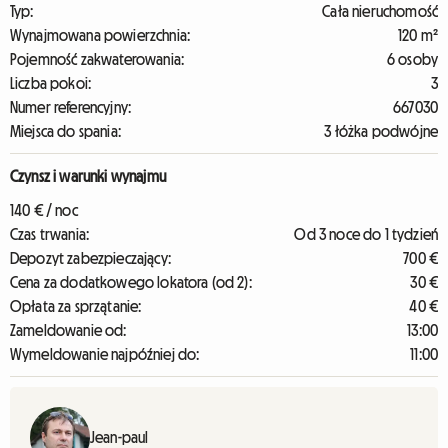
Typ:
Cała nieruchomość
Wynajmowana powierzchnia:
120 m²
Pojemność zakwaterowania:
6 osoby
Liczba pokoi:
3
Numer referencyjny:
667030
Miejsca do spania:
3 łóżka podwójne
Czynsz i warunki wynajmu
140 € / noc
Czas trwania:
Od 3 noce do 1 tydzień
Depozyt zabezpieczający:
700 €
Cena za dodatkowego lokatora (od 2):
30 €
Opłata za sprzątanie:
40 €
Zameldowanie od:
13:00
Wymeldowanie najpóźniej do:
11:00
Jean-paul