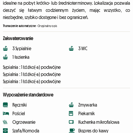
idealne na pobyt krótko- lub średnioterminowy. Lokalizacja pozwala
cieszyć się łatwym codziennym życiem, mając wszystko, co
niezbędne, szybko dostępne i bez ograniczeń.
Tłumaczenie automatyczne
-
Oryginalny opis
Zakwaterowanie
3 Sypialnie
3 WC
1 łazienka
Sypialnia :
1 Łóżko(-a) podwójne
Sypialnia :
1 Łóżko(-a) podwójne
Sypialnia :
1 Łóżko(-a) podwójne
Wyposażenie standardowe
Ręczniki
Zmywarka
Pościel
Piekarnik
Ogrzewanie
Kuchenka mikrofalowa
Szafa/Komoda
Ekspres do kawy