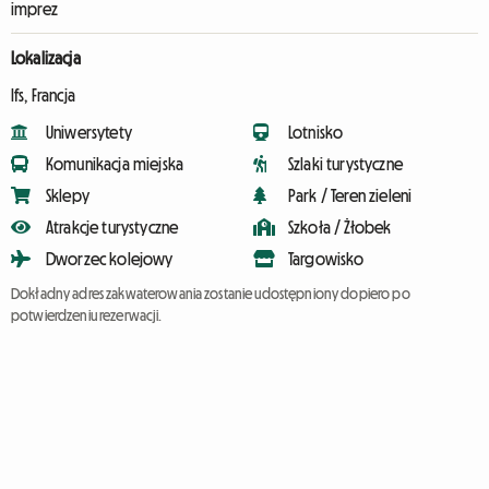
imprez
Lokalizacja
Ifs, Francja
Uniwersytety
Lotnisko
Komunikacja miejska
Szlaki turystyczne
Sklepy
Park / Teren zieleni
Atrakcje turystyczne
Szkoła / Żłobek
Dworzec kolejowy
Targowisko
Dokładny adres zakwaterowania zostanie udostępniony dopiero po
potwierdzeniu rezerwacji.