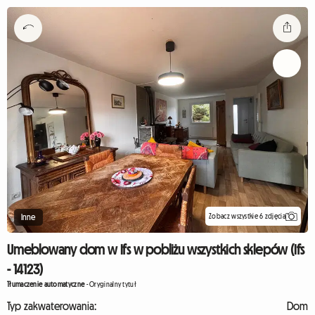
Zobacz wszystkie 6 zdjęcia
Inne
Umeblowany dom w Ifs w pobliżu wszystkich sklepów (Ifs
- 14123)
Tłumaczenie automatyczne
-
Oryginalny tytuł
Typ zakwaterowania:
Dom