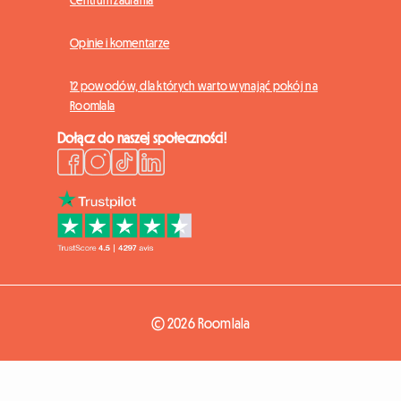
Opinie i komentarze
12 powodów, dla których warto wynająć pokój na
Roomlala
Dołącz do naszej społeczności!
© 2026 Roomlala