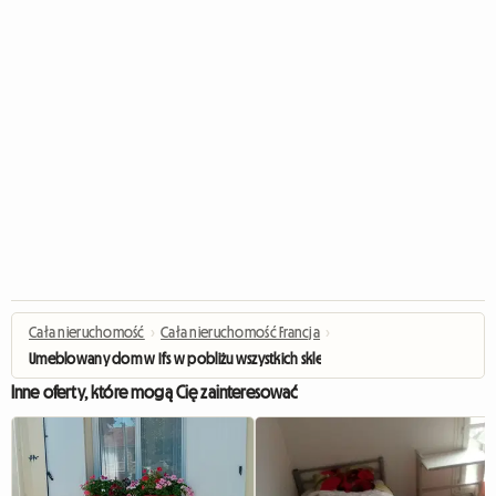
Cała nieruchomość
›
Cała nieruchomość Francja
›
Umeblowany dom w Ifs w pobliżu wszystkich sklepów
Inne oferty, które mogą Cię zainteresować