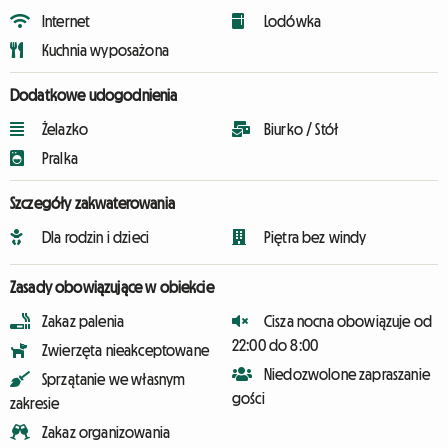
Internet
Lodówka
Kuchnia wyposażona
Dodatkowe udogodnienia
Żelazko
Biurko / Stół
Pralka
Szczegóły zakwaterowania
Dla rodzin i dzieci
Piętra bez windy
Zasady obowiązujące w obiekcie
Zakaz palenia
Cisza nocna obowiązuje od
22:00 do 8:00
Zwierzęta nieakceptowane
Niedozwolone zapraszanie
Sprzątanie we własnym
gości
zakresie
Zakaz organizowania