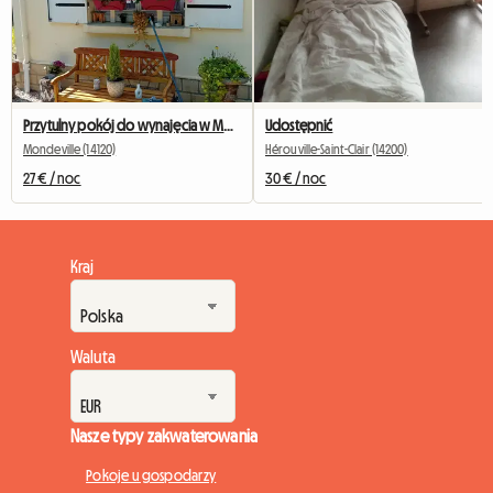
Przytulny pokój do wynajęcia w MONDEVILLE 14 niedaleko CAEN
Udostępnić
Mondeville (14120)
Hérouville-Saint-Clair (14200)
27 € / noc
30 € / noc
Kraj
Waluta
Nasze typy zakwaterowania
Pokoje u gospodarzy