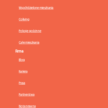
Współdzielone mieszkania
Coliving
Pokoje gościnne
Całe mieszkania
Firma
Blog
Kariera
Prasa
Partnerstwa
Nota prawna