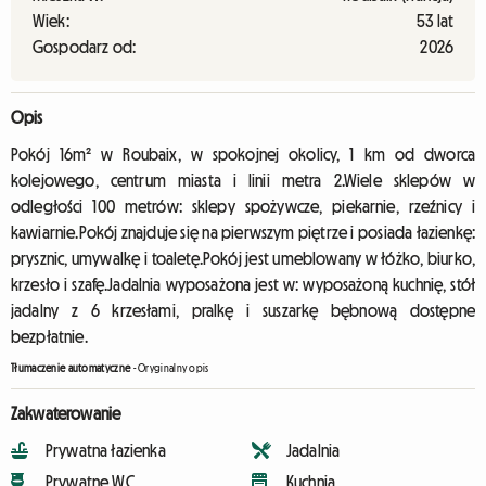
Wiek:
53 lat
Gospodarz od:
2026
Opis
Pokój 16m² w Roubaix, w spokojnej okolicy, 1 km od dworca
kolejowego, centrum miasta i linii metra 2.Wiele sklepów w
odległości 100 metrów: sklepy spożywcze, piekarnie, rzeźnicy i
kawiarnie.Pokój znajduje się na pierwszym piętrze i posiada łazienkę:
prysznic, umywalkę i toaletę.Pokój jest umeblowany w łóżko, biurko,
krzesło i szafę.Jadalnia wyposażona jest w: wyposażoną kuchnię, stół
jadalny z 6 krzesłami, pralkę i suszarkę bębnową dostępne
bezpłatnie.
Tłumaczenie automatyczne
-
Oryginalny opis
Zakwaterowanie
Prywatna łazienka
Jadalnia
Prywatne WC
Kuchnia