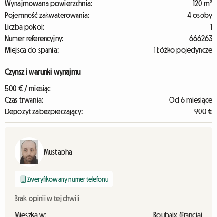
Wynajmowana powierzchnia:
120 m²
Pojemność zakwaterowania:
4 osoby
Liczba pokoi:
1
Numer referencyjny:
666263
Miejsca do spania:
1 Łóżko pojedyncze
Czynsz i warunki wynajmu
500 € / miesiąc
Czas trwania:
Od 6 miesiące
Depozyt zabezpieczający:
900 €
Mustapha
Zweryfikowany numer telefonu
Brak opinii w tej chwili
Mieszka w:
Roubaix (Francja)