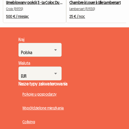
Umeblowany pokój 3 - La Coloc Du Fresnoy
Chambre à Louer à Lille Lambersart
Croix (59170)
Lambersart (59130)
500 € / miesiąc
25 € / noc
Kraj
Waluta
Nasze typy zakwaterowania
Pokoje u gospodarzy
Współdzielone mieszkania
Coliving