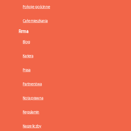
Pokoje gościnne
Całe mieszkania
Firma
Blog
Kariera
Prasa
Partnerstwa
Nota prawna
Regulamin
Nasze liczby