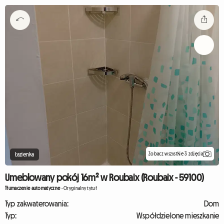
Zobacz wszystkie 3 zdjęcia
Łazienka
Umeblowany pokój 16m² w Roubaix (Roubaix - 59100)
Tłumaczenie automatyczne
-
Oryginalny tytuł
Typ zakwaterowania:
Dom
Typ:
Współdzielone mieszkanie