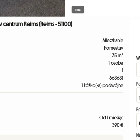
Inne
centrum Reims (Reims - 51100)
Mieszkanie
Homestay
35 m²
W
1 osoba
1
668681
P
1 Łóżko(-a) podwójne
R
Od 1 miesiąc
390 €
N