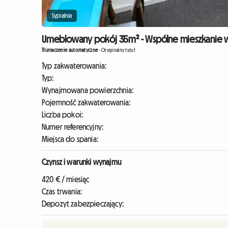
Sypialnia
Umeblowany pokój 35m² - Wspólne mieszkanie w 
Tłumaczenie automatyczne
-
Oryginalny tytuł
Typ zakwaterowania:
Typ:
Wynajmowana powierzchnia:
Pojemność zakwaterowania:
Liczba pokoi:
Numer referencyjny:
Miejsca do spania:
Czynsz i warunki wynajmu
420 € / miesiąc
Czas trwania:
Depozyt zabezpieczający: