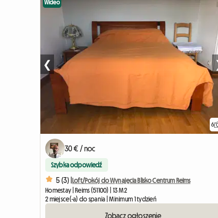
Wideo
❮
6
30 € / noc
Szybka odpowiedź
5 (3) |
Loft/Pokój do Wynajęcia Blisko Centrum Reims
Homestay | Reims (51100) | 13 M2
2 miejsce(-a) do spania | Minimum 1 tydzień
Zobacz ogłoszenie