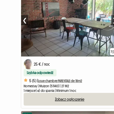
❮
7
25 € / noc
Szybka odpowiedź
5 (5) |
Loue chambre PARENTALE de 18m2
Homestay | Muizon (51140) | 27 M2
1 miejsce(-a) do spania | Minimum 1 noc
Zobacz ogłoszenie