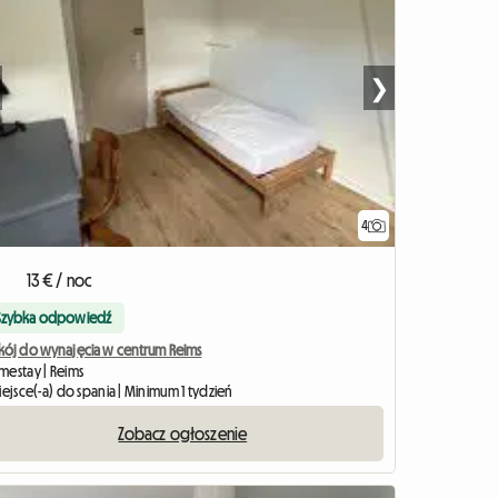
❯
4
13 € / noc
Szybka odpowiedź
kój do wynajęcia w centrum Reims
mestay | Reims
iejsce(-a) do spania | Minimum 1 tydzień
Zobacz ogłoszenie