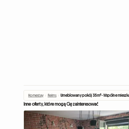
Homestay
›
Reims
›
Umeblowany pokój 35m² - Wspólne mieszka
Inne oferty, które mogą Cię zainteresować