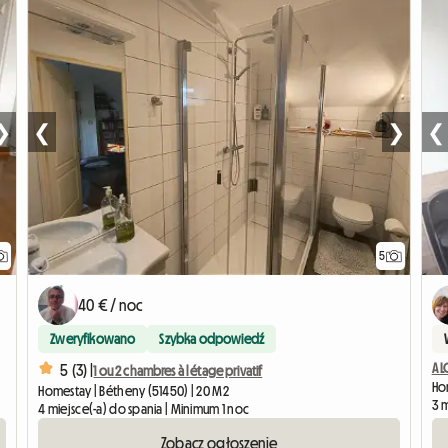
❯
❮
❯
❮
5
40 € / noc
Zweryfikowano
Szybka odpowiedź
A 
5 (3) |
1 ou 2 chambres à l étage privatif
Hom
Homestay | Bétheny (51450) | 20 M2
3 
4 miejsce(-a) do spania | Minimum 1 noc
Zobacz ogłoszenie