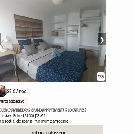
❯
7
25 € / noc
Warto zobaczyć
LOUER CHAMBRE DANS GRAND APPARTEMENT ( 3 LOCATAIRES )
estay | Reims (51100) | 13 M2
miejsce(-a) do spania | Minimum 2 tygodnie
Zobacz ogłoszenie