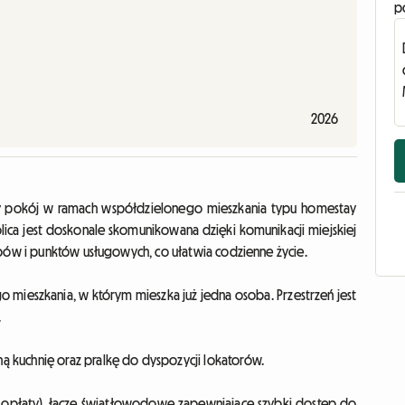
p
2026
ny pokój w ramach współdzielonego mieszkania typu homestay
lica jest doskonale skomunikowana dzięki komunikacji miejskiej
epów i punktów usługowych, co ułatwia codzienne życie.
o mieszkania, w którym mieszka już jedna osoba. Przestrzeń jest
.
 kuchnię oraz pralkę do dyspozycji lokatorów.
 opłaty), łącze światłowodowe zapewniające szybki dostęp do