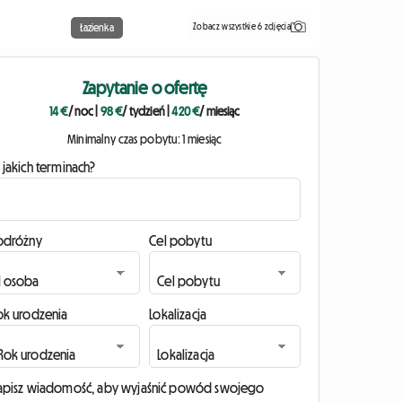
Zobacz wszystkie 6 zdjęcia
Łazienka
Zapytanie o ofertę
14 €
/ noc
|
98 €
/ tydzień
|
420 €
/ miesiąc
Minimalny czas pobytu: 1 miesiąc
 jakich terminach?
odróżny
Cel pobytu
ok urodzenia
Lokalizacja
apisz wiadomość, aby wyjaśnić powód swojego