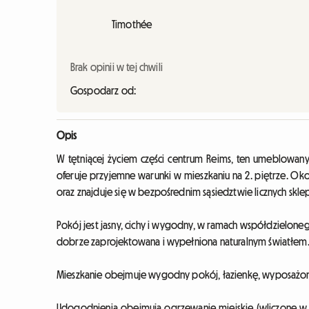
Timothée
Brak opinii w tej chwili
Gospodarz od:
Opis
W tętniącej życiem części centrum Reims, ten umeblowa
oferuje przyjemne warunki w mieszkaniu na 2. piętrze. Oko
oraz znajduje się w bezpośrednim sąsiedztwie licznych skl
Pokój jest jasny, cichy i wygodny, w ramach współdzieloneg
dobrze zaprojektowana i wypełniona naturalnym światłem
Mieszkanie obejmuje wygodny pokój, łazienkę, wyposażoną
Udogodnienia obejmują ogrzewanie miejskie (wliczone w