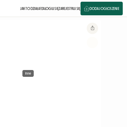
JAK TO DZIAŁA?
ZALOGUJ SIĘ
ZAREJESTRUJ SIĘ
DODAJ OGŁOSZENIE
Inne