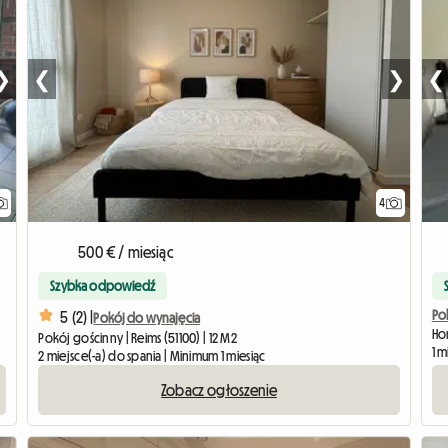
❯
❮
❯
❮
4
500 € / miesiąc
Szybka odpowiedź
Po
5 (2) |
Pokój do wynajęcia
Ho
Pokój gościnny | Reims (51100) | 12 M2
1 m
2 miejsce(-a) do spania | Minimum 1 miesiąc
Zobacz ogłoszenie