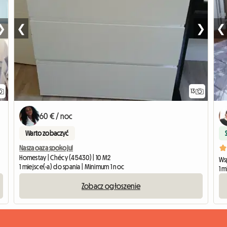
❯
❮
❯
❮
13
60 € / noc
Warto zobaczyć
Nasza oaza spokoju!
Homestay | Chécy (45430) | 10 M2
Wsp
1 miejsce(-a) do spania | Minimum 1 noc
1 
Zobacz ogłoszenie