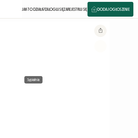
JAK TO DZIAŁA?
ZALOGUJ SIĘ
ZAREJESTRUJ SIĘ
DODAJ OGŁOSZENIE
Sypialnia