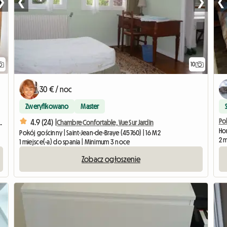
❯
❮
❯
❮
10
30 € / noc
Zweryfikowano
Master
Po
4.9 (24) |
Dans Maison Individuelle
Chambre Confortable, Vue Sur Jardin
Hom
Pokój gościnny | Saint-Jean-de-Braye (45760) | 16 M2
2 
1 miejsce(-a) do spania | Minimum 3 noce
Zobacz ogłoszenie