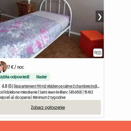
❯
13
17 € / noc
Szybka odpowiedź
Master
4.8 (5) |
Appartement 90 m2 résidence calme 2 chambres individuelles
ółdzielone mieszkanie | Saint-Jean-le-Blanc (45650) | 15 M2
miejsce(-a) do spania | Minimum 2 tygodnie
Zobacz ogłoszenie