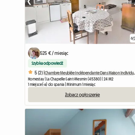
❮
6
525 € / miesiąc
Szybka odpowiedź
5 (2) |
Chambre Meublée Indépendante 
Homestay | La Chapelle-Saint-Mesmin (45380) | 24 M2
1 miejsce(-a) do spania | Minimum 1 miesiąc
Zobacz ogłoszenie