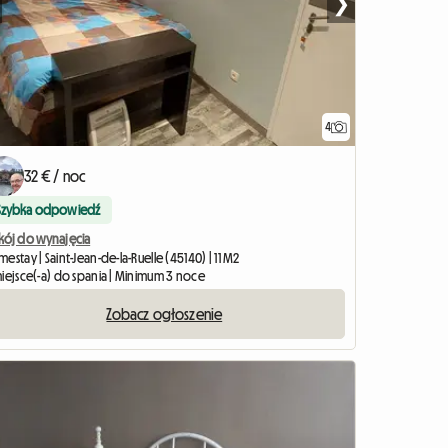
❯
4
32 € / noc
Szybka odpowiedź
kój do wynajęcia
estay | Saint-Jean-de-la-Ruelle (45140) | 11 M2
miejsce(-a) do spania | Minimum 3 noce
Zobacz ogłoszenie