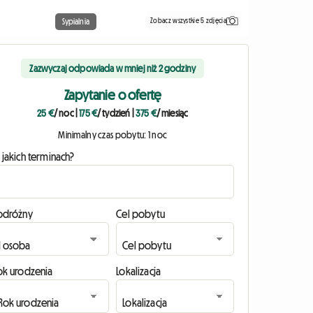
Zobacz wszystkie 5 zdjęcia
Sypialnia
Zazwyczaj odpowiada w mniej niż 2 godziny
Zapytanie o ofertę
25 €
/ noc
|
175 €
/ tydzień
|
375 €
/ miesiąc
Minimalny czas pobytu: 1 noc
 jakich terminach?
odróżny
Cel pobytu
ok urodzenia
Lokalizacja