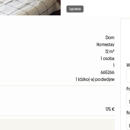
Sypialnia
Dom
Homestay
12 m²
1 osoba
W
1
665266
1 Łóżko(-a) podwójne
P
175 €
R