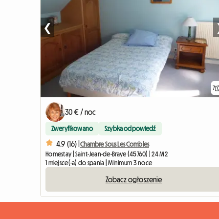
❮
7
30 € / noc
Zweryfikowano
Szybka odpowiedź
4.9 (16) |
Chambre Sous Les Combles
Homestay | Saint-Jean-de-Braye (45760) | 24 M2
1 miejsce(-a) do spania | Minimum 3 noce
Zobacz ogłoszenie