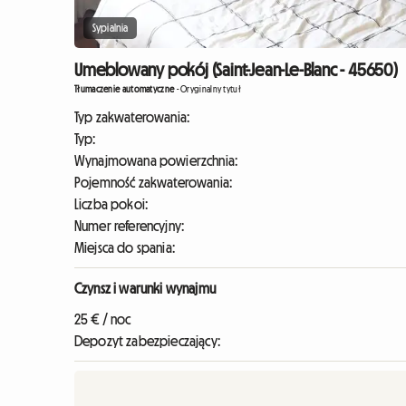
Sypialnia
Umeblowany pokój (Saint-Jean-Le-Blanc - 45650)
Tłumaczenie automatyczne
-
Oryginalny tytuł
Typ zakwaterowania:
Typ:
Wynajmowana powierzchnia:
Pojemność zakwaterowania:
Liczba pokoi:
Numer referencyjny:
Miejsca do spania:
Czynsz i warunki wynajmu
25 € / noc
Depozyt zabezpieczający: