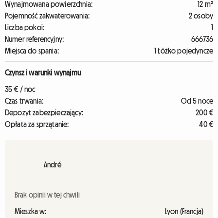
Wynajmowana powierzchnia:
12 m²
Pojemność zakwaterowania:
2 osoby
Liczba pokoi:
1
Numer referencyjny:
666736
Miejsca do spania:
1 Łóżko pojedyncze
Czynsz i warunki wynajmu
35 € / noc
Czas trwania:
Od 5 noce
Depozyt zabezpieczający:
200 €
Opłata za sprzątanie:
40 €
André
Brak opinii w tej chwili
Mieszka w:
Lyon (Francja)