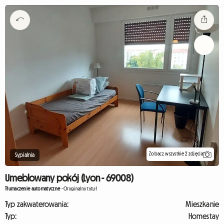
Zobacz wszystkie 2 zdjęcia
Sypialnia
Umeblowany pokój (Lyon - 69008)
Tłumaczenie automatyczne
-
Oryginalny tytuł
Typ zakwaterowania:
Mieszkanie
Typ:
Homestay