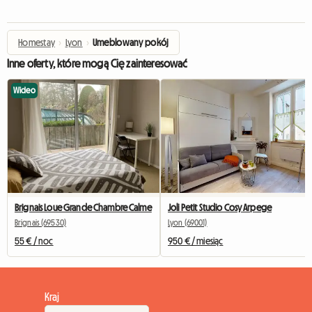
Homestay
›
Lyon
›
Umeblowany pokój
Inne oferty, które mogą Cię zainteresować
Wideo
Brignais Loue Grande Chambre Calme
Joli Petit Studio Cosy Arpege
Brignais (69530)
Lyon (69001)
55 € / noc
950 € / miesiąc
Kraj