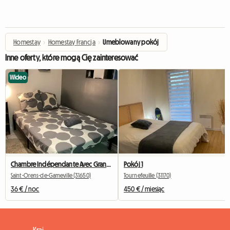
Homestay
›
Homestay Francja
›
Umeblowany pokój
Inne oferty, które mogą Cię zainteresować
Wideo
Chambre Indépendante Avec Grand Lit Et Espace De Travail
Pokój 1
Saint-Orens-de-Gameville (31650)
Tournefeuille (31170)
36 € / noc
450 € / miesiąc
Kraj