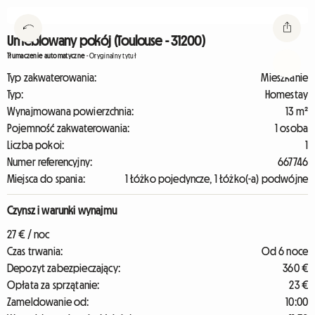
Umeblowany pokój (Toulouse - 31200)
Tłumaczenie automatyczne
-
Oryginalny tytuł
Typ zakwaterowania:
Mieszkanie
Typ:
Homestay
Wynajmowana powierzchnia:
13 m²
Pojemność zakwaterowania:
1 osoba
Liczba pokoi:
1
Numer referencyjny:
667746
Miejsca do spania:
1 Łóżko pojedyncze, 1 Łóżko(-a) podwójne
Czynsz i warunki wynajmu
27 € / noc
Czas trwania:
Od 6 noce
Depozyt zabezpieczający:
360 €
Opłata za sprzątanie:
23 €
Zameldowanie od:
10:00