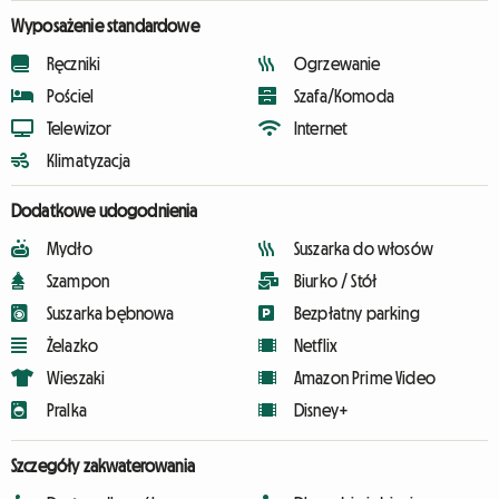
Wyposażenie standardowe
Ręczniki
Ogrzewanie
Pościel
Szafa/Komoda
Telewizor
Internet
Klimatyzacja
Dodatkowe udogodnienia
Mydło
Suszarka do włosów
Szampon
Biurko / Stół
Suszarka bębnowa
Bezpłatny parking
Żelazko
Netflix
Wieszaki
Amazon Prime Video
Pralka
Disney+
Szczegóły zakwaterowania