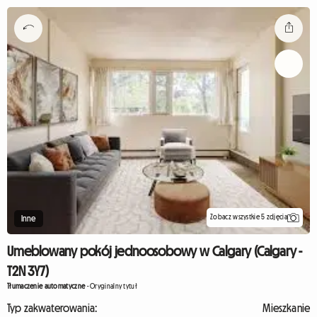
Zobacz wszystkie 5 zdjęcia
Inne
Umeblowany pokój jednoosobowy w Calgary (Calgary -
T2N 3Y7)
Tłumaczenie automatyczne
-
Oryginalny tytuł
Typ zakwaterowania:
Mieszkanie