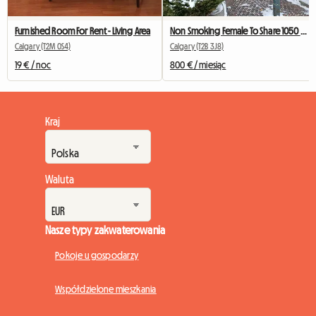
Furnished Room For Rent - Living Area
Non Smoking Female To Share 1050 Sqft Condo
Calgary (T2M 0S4)
Calgary (T2B 3J8)
19 € / noc
800 € / miesiąc
Kraj
Waluta
Nasze typy zakwaterowania
Pokoje u gospodarzy
Współdzielone mieszkania