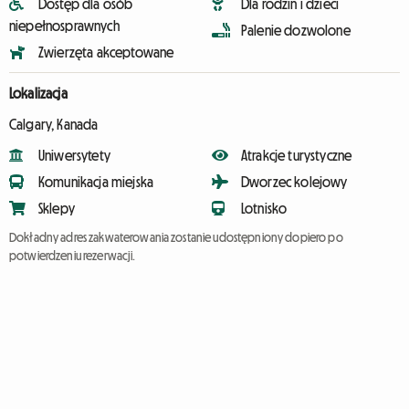
Dostęp dla osób
Dla rodzin i dzieci
niepełnosprawnych
Palenie dozwolone
Zwierzęta akceptowane
Lokalizacja
Calgary, Kanada
Uniwersytety
Atrakcje turystyczne
Komunikacja miejska
Dworzec kolejowy
Sklepy
Lotnisko
Dokładny adres zakwaterowania zostanie udostępniony dopiero po
potwierdzeniu rezerwacji.