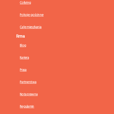
Coliving
Pokoje gościnne
Całe mieszkania
Firma
Blog
Kariera
Prasa
Partnerstwa
Nota prawna
Regulamin