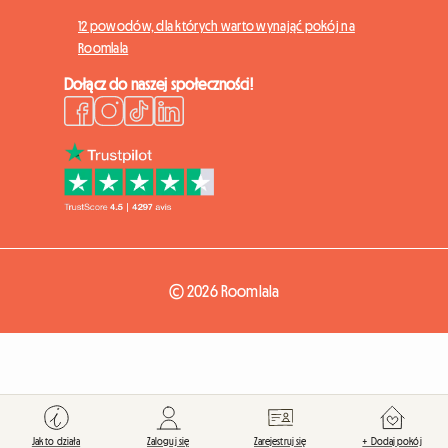
12 powodów, dla których warto wynająć pokój na
Roomlala
Dołącz do naszej społeczności!
© 2026 Roomlala
Jak to działa
Zaloguj się
Zarejestruj się
+ Dodaj pokój