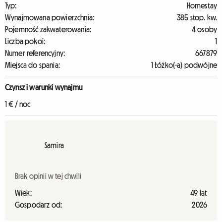
Typ:
Homestay
Wynajmowana powierzchnia:
385 stop. kw.
Pojemność zakwaterowania:
4 osoby
Liczba pokoi:
1
Numer referencyjny:
667879
Miejsca do spania:
1 Łóżko(-a) podwójne
Czynsz i warunki wynajmu
1 € / noc
Samira
Brak opinii w tej chwili
Wiek:
49 lat
Gospodarz od:
2026