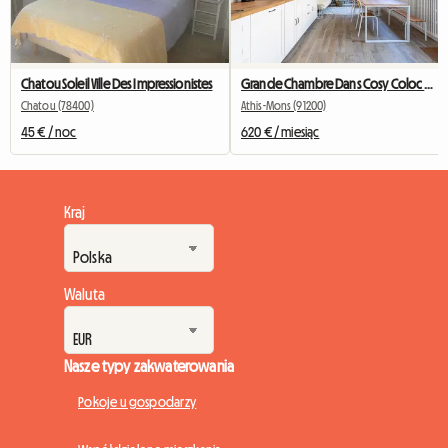
Chatou Soleil Ville Des Impressionistes
Grande Chambre Dans Cosy Coloc #5 New York près d'olry
Chatou (78400)
Athis-Mons (91200)
45 € / noc
620 € / miesiąc
Kraj
Waluta
Nasze typy zakwaterowania
Pokoje u gospodarzy