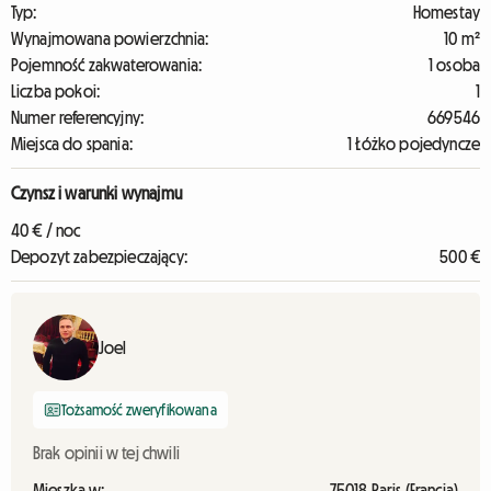
Typ:
Homestay
Wynajmowana powierzchnia:
10 m²
Pojemność zakwaterowania:
1 osoba
Liczba pokoi:
1
Numer referencyjny:
669546
Miejsca do spania:
1 Łóżko pojedyncze
Czynsz i warunki wynajmu
40 € / noc
Depozyt zabezpieczający:
500 €
Joel
Tożsamość zweryfikowana
Brak opinii w tej chwili
Mieszka w:
75018 Paris (Francja)