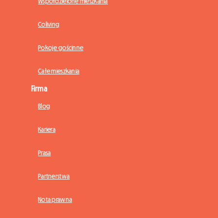
Współdzielone mieszkania
Coliving
Pokoje gościnne
Całe mieszkania
Firma
Blog
Kariera
Prasa
Partnerstwa
Nota prawna