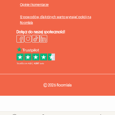
Opinie i komentarze
12 powodów, dla których warto wynająć pokój na
Roomlala
Dołącz do naszej społeczności!
© 2026 Roomlala