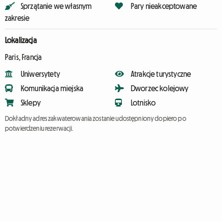
Sprzątanie we własnym
Pary nieakceptowane
zakresie
Lokalizacja
Paris, Francja
Uniwersytety
Atrakcje turystyczne
Komunikacja miejska
Dworzec kolejowy
Sklepy
Lotnisko
Dokładny adres zakwaterowania zostanie udostępniony dopiero po
potwierdzeniu rezerwacji.