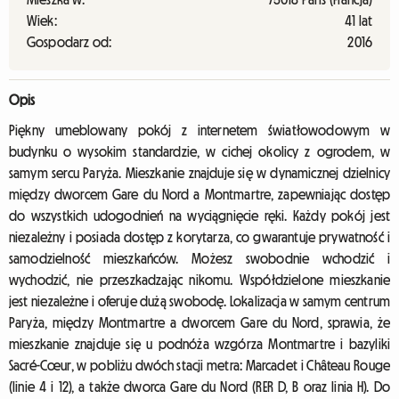
Wiek:
41 lat
Gospodarz od:
2016
Opis
Piękny umeblowany pokój z internetem światłowodowym w
budynku o wysokim standardzie, w cichej okolicy z ogrodem, w
samym sercu Paryża. Mieszkanie znajduje się w dynamicznej dzielnicy
między dworcem Gare du Nord a Montmartre, zapewniając dostęp
do wszystkich udogodnień na wyciągnięcie ręki. Każdy pokój jest
niezależny i posiada dostęp z korytarza, co gwarantuje prywatność i
samodzielność mieszkańców. Możesz swobodnie wchodzić i
wychodzić, nie przeszkadzając nikomu. Współdzielone mieszkanie
jest niezależne i oferuje dużą swobodę. Lokalizacja w samym centrum
Paryża, między Montmartre a dworcem Gare du Nord, sprawia, że
mieszkanie znajduje się u podnóża wzgórza Montmartre i bazyliki
Sacré-Cœur, w pobliżu dwóch stacji metra: Marcadet i Château Rouge
(linie 4 i 12), a także dworca Gare du Nord (RER D, B oraz linia H). Do