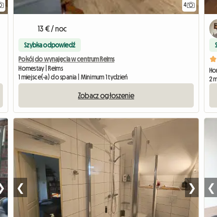
4
13 € / noc
Szybka odpowiedź
Pokój do wynajęcia w centrum Reims
Homestay | Reims
Hom
1 miejsce(-a) do spania | Minimum 1 tydzień
2 m
Zobacz ogłoszenie
❯
❮
❯
❮