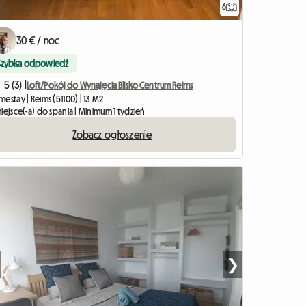
6
30 € / noc
Szybka odpowiedź
5 (3) |
Loft/Pokój do Wynajęcia Blisko Centrum Reims
estay | Reims (51100) | 13 M2
iejsce(-a) do spania | Minimum 1 tydzień
Zobacz ogłoszenie
❯