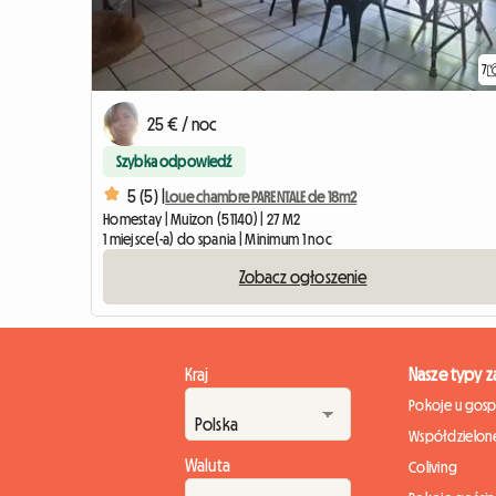
7
25 € / noc
Szybka odpowiedź
5 (5) |
Loue chambre PARENTALE de 18m2
Homestay | Muizon (51140) | 27 M2
1 miejsce(-a) do spania | Minimum 1 noc
Zobacz ogłoszenie
Kraj
Nasze typy 
Pokoje u gos
Współdzielone
Waluta
Coliving