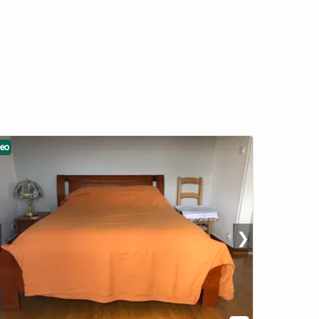
deo
❯