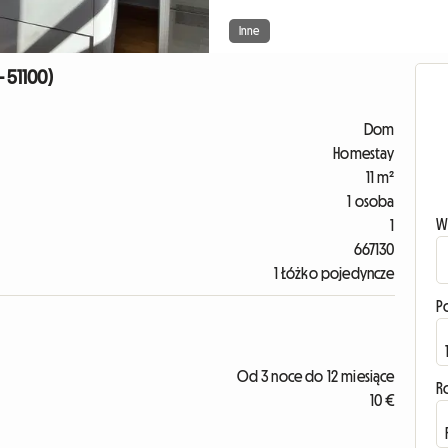
Inne
 51100)
Dom
Homestay
11 m²
1 osoba
W
1
667130
1 Łóżko pojedyncze
P
Od 3 noce do 12 miesiące
R
10 €