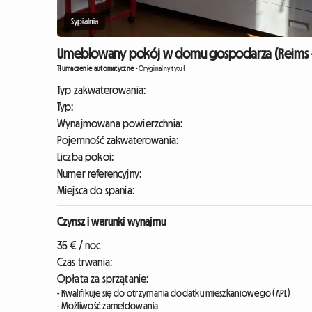
Sypialnia
Umeblowany pokój w domu gospodarza (Reims -
Tłumaczenie automatyczne
-
Oryginalny tytuł
Typ zakwaterowania:
Typ:
Wynajmowana powierzchnia:
Pojemność zakwaterowania:
Liczba pokoi:
Numer referencyjny:
Miejsca do spania:
Czynsz i warunki wynajmu
35 € / noc
Czas trwania:
Opłata za sprzątanie:
- Kwalifikuje się do otrzymania dodatku mieszkaniowego (APL)
- Możliwość zameldowania