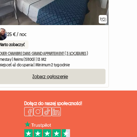
7
25 € / noc
Warto zobaczyć
LOUER CHAMBRE DANS GRAND APPARTEMENT ( 3 LOCATAIRES )
estay | Reims (51100) | 13 M2
miejsce(-a) do spania | Minimum 2 tygodnie
Zobacz ogłoszenie
Dołącz do naszej społeczności!