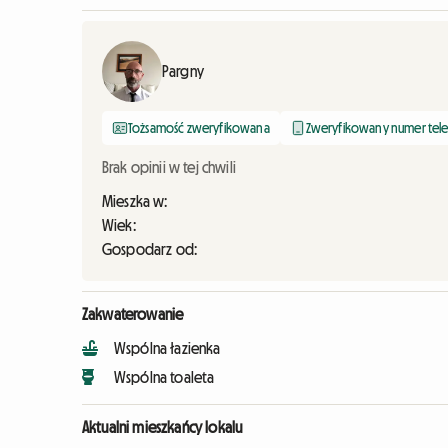
Pargny
Tożsamość zweryfikowana
Zweryfikowany numer tel
Brak opinii w tej chwili
Mieszka w:
Wiek:
Gospodarz od:
Zakwaterowanie
Wspólna łazienka
Wspólna toaleta
Aktualni mieszkańcy lokalu