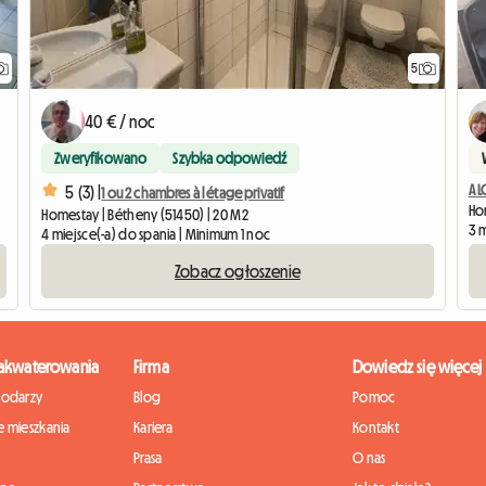
5
40 € / noc
Zweryfikowano
Szybka odpowiedź
A 
5 (3) |
1 ou 2 chambres à l étage privatif
Hom
Homestay | Bétheny (51450) | 20 M2
3 
4 miejsce(-a) do spania | Minimum 1 noc
Zobacz ogłoszenie
zakwaterowania
Firma
Dowiedz się więcej
podarzy
Blog
Pomoc
 mieszkania
Kariera
Kontakt
Prasa
O nas