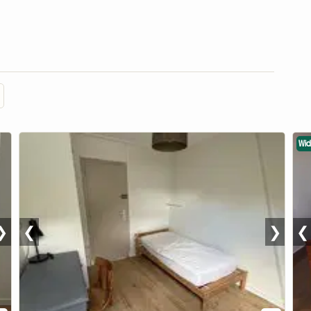
Wi
❯
❮
❯
❮