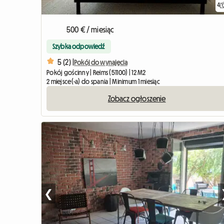
4
500 € / miesiąc
Szybka odpowiedź
5 (2) |
Pokój do wynajęcia
Pokój gościnny | Reims (51100) | 12 M2
2 miejsce(-a) do spania | Minimum 1 miesiąc
Zobacz ogłoszenie
❮