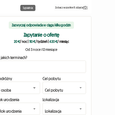
Zobacz wszystkie 8 zdjęcia
Sypialnia
Zazwyczaj odpowiada w ciągu kilku godzin
Zapytanie o ofertę
20 €
/ noc
|
110 €
/ tydzień
|
420 €
/ miesiąc
Od 3 noce i 12 miesiące
 jakich terminach?
odróżny
Cel pobytu
ok urodzenia
Lokalizacja