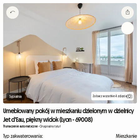
Zobacz wszystkie 4 zdjęcia
Sypialnia
Umeblowany pokój w mieszkaniu dzielonym w dzielnicy
Jet d’Eau, piękny widok (Lyon - 69008)
Tłumaczenie automatyczne
-
Oryginalny tytuł
Typ zakwaterowania:
Mieszkanie