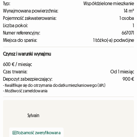
Typ:
Współdzielone mieszkanie
Wynajmowana powierzchnia:
14 m²
Pojemność zakwaterowania:
1 osoba
Liczba pokoi:
1
Numer referencyjny:
667071
Miejsca do spania:
1 Łóżko(-a) podwójne
Czynsz i warunki wynajmu
600 € / miesiąc
Czas trwania:
Od 1 miesiąc
Depozyt zabezpieczający:
900 €
- Kwalifikuje się do otrzymania dodatku mieszkaniowego (APL)
- Możliwość zameldowania
Sylvain
Tożsamość zweryfikowana