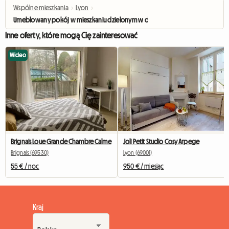
Wspólne mieszkania
›
Lyon
›
Umeblowany pokój w mieszkaniu dzielonym w dzielnicy Jet d’Eau, piękny wi
Inne oferty, które mogą Cię zainteresować
Wideo
Brignais Loue Grande Chambre Calme
Joli Petit Studio Cosy Arpege
Brignais (69530)
Lyon (69001)
55 € / noc
950 € / miesiąc
Kraj