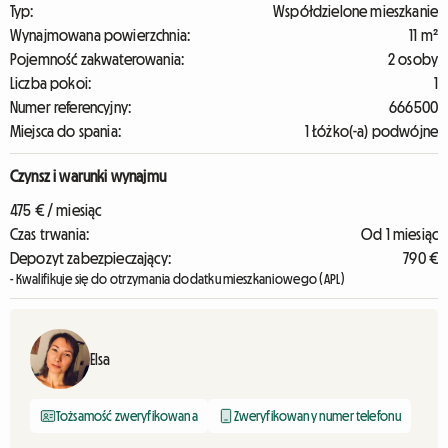
Typ:
Współdzielone mieszkanie
Wynajmowana powierzchnia:
11 m²
Pojemność zakwaterowania:
2 osoby
Liczba pokoi:
1
Numer referencyjny:
666500
Miejsca do spania:
1 Łóżko(-a) podwójne
Czynsz i warunki wynajmu
475 € / miesiąc
Czas trwania:
Od 1 miesiąc
Depozyt zabezpieczający:
790 €
- Kwalifikuje się do otrzymania dodatku mieszkaniowego (APL)
Elsa
Tożsamość zweryfikowana
Zweryfikowany numer telefonu