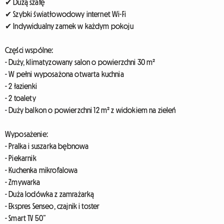
✔ Dużą szafę
✔ Szybki światłowodowy internet Wi-Fi
✔ Indywidualny zamek w każdym pokoju
Części wspólne:
- Duży, klimatyzowany salon o powierzchni 30 m²
- W pełni wyposażona otwarta kuchnia
- 2 łazienki
- 2 toalety
- Duży balkon o powierzchni 12 m² z widokiem na zieleń
Wyposażenie:
- Pralka i suszarka bębnowa
- Piekarnik
- Kuchenka mikrofalowa
- Zmywarka
- Duża lodówka z zamrażarką
- Ekspres Senseo, czajnik i toster
- Smart TV 50”