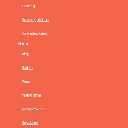
Coliving
Pokoje gościnne
Całe mieszkania
Firma
Blog
Kariera
Prasa
Partnerstwa
Nota prawna
Regulamin