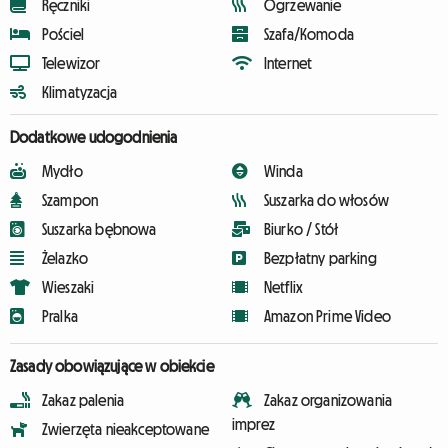
Ręczniki
Ogrzewanie
Pościel
Szafa/Komoda
Telewizor
Internet
Klimatyzacja
Dodatkowe udogodnienia
Mydło
Winda
Szampon
Suszarka do włosów
Suszarka bębnowa
Biurko / Stół
Żelazko
Bezpłatny parking
Wieszaki
Netflix
Pralka
Amazon Prime Video
Zasady obowiązujące w obiekcie
Zakaz palenia
Zakaz organizowania
imprez
Zwierzęta nieakceptowane