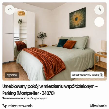
Zobacz wszystkie 10 zdjęcia
Sypialnia
Umeblowany pokój w mieszkaniu współdzielonym –
Parking (Montpellier - 34070)
Tłumaczenie automatyczne
-
Oryginalny tytuł
Typ zakwaterowania:
Mieszkanie