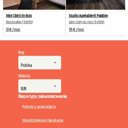
Mini Cité U En Bois
Studio Agréable Et Paisible
Montpellier (34090)
Saint-Gély-du-Fesc (34980)
21 € / noc
75 € / noc
Kraj
Waluta
Nasze typy zakwaterowania
Pokoje u gospodarzy
Współdzielone mieszkania