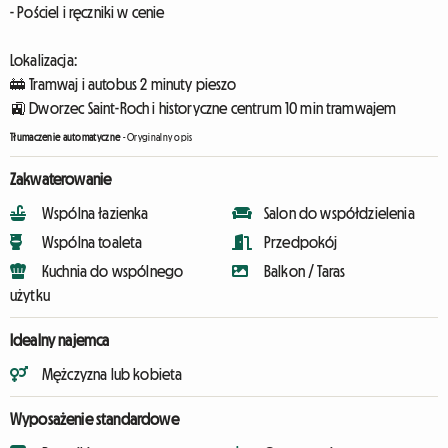
- Pościel i ręczniki w cenie
Lokalizacja:
🚋 Tramwaj i autobus 2 minuty pieszo
🚉 Dworzec Saint-Roch i historyczne centrum 10 min tramwajem
Tłumaczenie automatyczne
-
Oryginalny opis
Zakwaterowanie
Wspólna łazienka
Salon do współdzielenia
Wspólna toaleta
Przedpokój
Kuchnia do wspólnego
Balkon / Taras
użytku
Idealny najemca
Mężczyzna lub kobieta
Wyposażenie standardowe