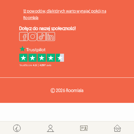
12 powodów, dla których warto wynająć pokój na
Roomlala
Dołącz do naszej społeczności!
© 2026 Roomlala