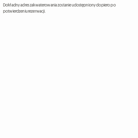
Dokładny adres zakwaterowania zostanie udostępniony dopiero po
potwierdzeniu rezerwacji.