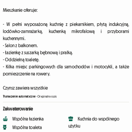
Mieszkanie oferuje:
- W pełni wyposażoną kuchnię z piekarnikiem, płytą indukcyjną,
lodówko-zamrażarką, kuchenką mikrofalową i przyborami
kuchennymi.
- Salon z balkonem.
- Łazienkę z suszarką bębnową i pralką.
- Oddzielną toaletę.
- Kilka miejsc parkingowych dla samochodów i motocykli, a także
pomieszczenie na rowery.
Czynsz zawiera wszystkie
Tłumaczenie automatyczne
-
Oryginalny opis
Zakwaterowanie
Wspólna łazienka
Kuchnia do wspólnego
użytku
Wspólna toaleta