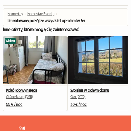
Homestay
›
Homestay Francja
›
Umeblowany pokój ze wszystkimi opłatami w Ferney-Voltaire
Inne oferty, które mogą Cię zainteresować
Wideo
Pokój do wynajęcia
Sypialnia w cichym domu
Chêne-Bourg (1225)
Gex (01170)
55 € / noc
30 € / noc
Kraj