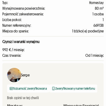
Typ:
Homestay
Wynajmowana powierzchnia:
80 m²
Pojemność zakwaterowania:
1 osoba
Liczba pokoi:
1
Numer referencyjny:
669138
Miejsca do spania:
1 Łóżko(-a) podwójne
Czynsz i warunki wynajmu
992 € / miesiąc
Czas trwania:
Od 1 miesiąc
Serge
Tożsamość zweryfikowana
Zweryfikowany numer telefonu
Brak opinii w tej chwili
Mieszka w:
Village suisse (Szwajcaria)