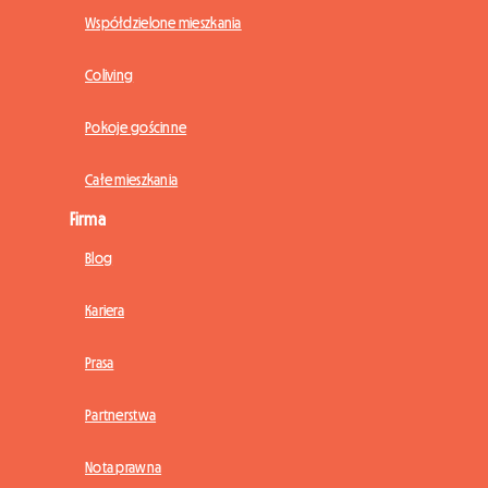
Współdzielone mieszkania
Coliving
Pokoje gościnne
Całe mieszkania
Firma
Blog
Kariera
Prasa
Partnerstwa
Nota prawna