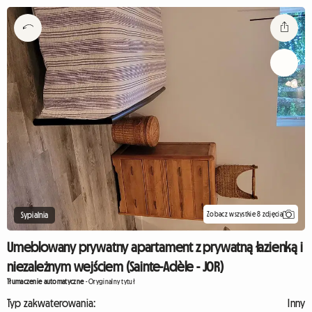
Zobacz wszystkie 8 zdjęcia
Sypialnia
Umeblowany prywatny apartament z prywatną łazienką i
niezależnym wejściem (Sainte-Adèle - J0R)
Tłumaczenie automatyczne
-
Oryginalny tytuł
Typ zakwaterowania:
Inny