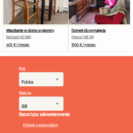
Mieszkanie w domu w piwnicy
Domek do wynajęcia
Val-David (J0T 2N0)
Prévost (J0R 1T0)
603 € / miesiąc
1500 € / miesiąc
Kraj
Waluta
Nasze typy zakwaterowania
Pokoje u gospodarzy