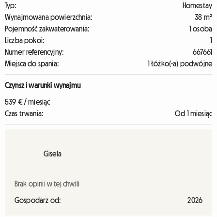
Typ:
Homestay
Wynajmowana powierzchnia:
38 m²
Pojemność zakwaterowania:
1 osoba
Liczba pokoi:
1
Numer referencyjny:
667661
Miejsca do spania:
1 Łóżko(-a) podwójne
Czynsz i warunki wynajmu
539 € / miesiąc
Czas trwania:
Od 1 miesiąc
Gisela
Brak opinii w tej chwili
Gospodarz od:
2026