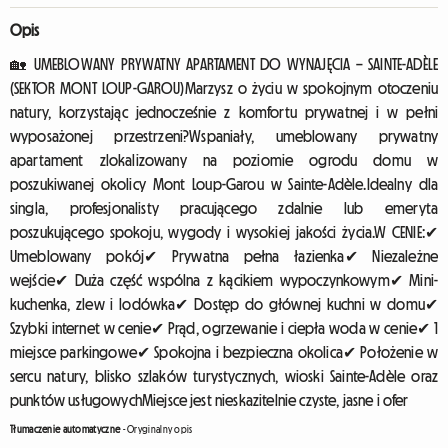
Opis
🏡 UMEBLOWANY PRYWATNY APARTAMENT DO WYNAJĘCIA – SAINTE-ADÈLE
(SEKTOR MONT LOUP-GAROU)Marzysz o życiu w spokojnym otoczeniu
natury, korzystając jednocześnie z komfortu prywatnej i w pełni
wyposażonej przestrzeni?Wspaniały, umeblowany prywatny
apartament zlokalizowany na poziomie ogrodu domu w
poszukiwanej okolicy Mont Loup-Garou w Sainte-Adèle.Idealny dla
singla, profesjonalisty pracującego zdalnie lub emeryta
poszukującego spokoju, wygody i wysokiej jakości życia.W CENIE:✔
Umeblowany pokój✔ Prywatna pełna łazienka✔ Niezależne
wejście✔ Duża część wspólna z kącikiem wypoczynkowym✔ Mini-
kuchenka, zlew i lodówka✔ Dostęp do głównej kuchni w domu✔
Szybki internet w cenie✔ Prąd, ogrzewanie i ciepła woda w cenie✔ 1
miejsce parkingowe✔ Spokojna i bezpieczna okolica✔ Położenie w
sercu natury, blisko szlaków turystycznych, wioski Sainte-Adèle oraz
punktów usługowychMiejsce jest nieskazitelnie czyste, jasne i ofer
Tłumaczenie automatyczne
-
Oryginalny opis