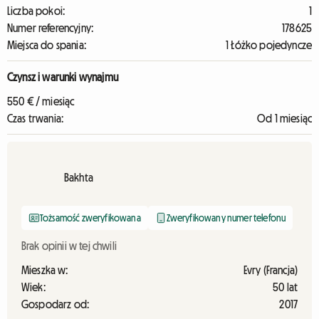
Liczba pokoi:
1
Numer referencyjny:
178625
Miejsca do spania:
1 Łóżko pojedyncze
Czynsz i warunki wynajmu
550 € / miesiąc
Czas trwania:
Od 1 miesiąc
Bakhta
Tożsamość zweryfikowana
Zweryfikowany numer telefonu
Brak opinii w tej chwili
Mieszka w:
Evry (Francja)
Wiek:
50 lat
Gospodarz od:
2017