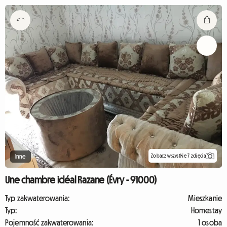
Zobacz wszystkie 7 zdjęcia
Inne
Une chambre idéal Razane (Évry - 91000)
Typ zakwaterowania:
Mieszkanie
Typ:
Homestay
Pojemność zakwaterowania:
1 osoba