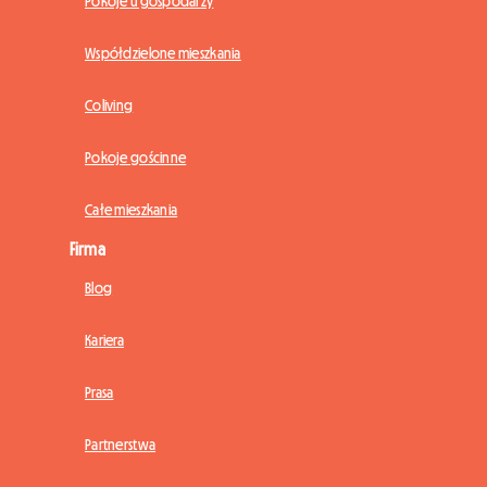
Pokoje u gospodarzy
Współdzielone mieszkania
Coliving
Pokoje gościnne
Całe mieszkania
Firma
Blog
Kariera
Prasa
Partnerstwa