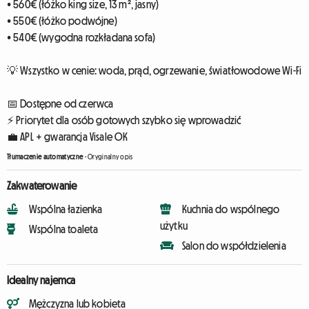
• 560€ (łóżko king size, 13 m², jasny)
• 550€ (łóżko podwójne)
• 540€ (wygodna rozkładana sofa)
💡 Wszystko w cenie: woda, prąd, ogrzewanie, światłowodowe Wi-Fi
📅 Dostępne od czerwca
⚡ Priorytet dla osób gotowych szybko się wprowadzić
💼 APL + gwarancja Visale OK
Tłumaczenie automatyczne
-
Oryginalny opis
Zakwaterowanie
Wspólna łazienka
Kuchnia do wspólnego
użytku
Wspólna toaleta
Salon do współdzielenia
Idealny najemca
Mężczyzna lub kobieta