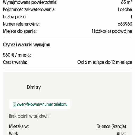
Wynajmowana powierzchnia:
63 m²
Pojemność zakwaterowania:
1 osoba
Liczba pokoi:
1
Numer referencyjny:
665963
Miejsca do spania:
1 Łóżko(-a) podwójne
Czynsz i warunki wynajmu
560 € / miesiąc
Czas trwania:
Od 6 miesiące do 12 miesiące
Dimitry
Zweryfikowany numer telefonu
Brak opinii w tej chwili
Mieszka w:
Talence (Francja)
Wiek:
41 lat