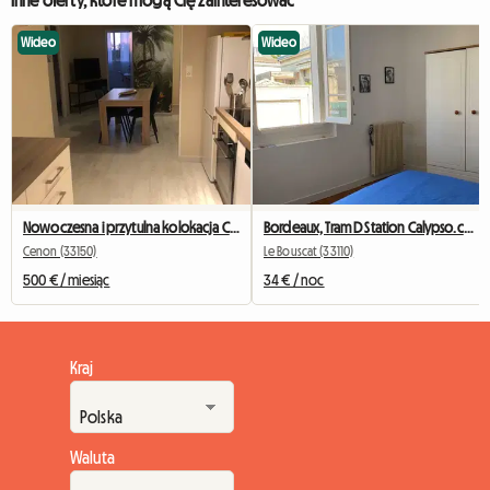
Inne oferty, które mogą Cię zainteresować
Wideo
Wideo
Nowoczesna i przytulna kolokacja Cenon/Bastide – dostępne 2 pokoje
Bordeaux, Tram D Station Calypso.ch+SDB+wc Privées
Cenon (33150)
Le Bouscat (33110)
500 € / miesiąc
34 € / noc
Kraj
Waluta