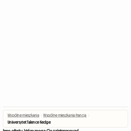
Wspólne mieszkania
›
Wspólne mieszkania Francja
›
Uniwersytet Talence Kedge