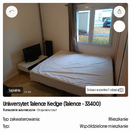
Zobacz wszystkie 7 zdjęcia
Sypialnia
Uniwersytet Talence Kedge (Talence - 33400)
Tłumaczenie automatyczne
-
Oryginalny tytuł
Typ zakwaterowania:
Mieszkanie
Typ:
Współdzielone mieszkanie