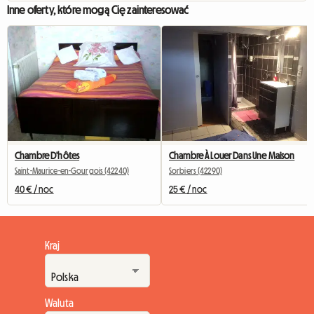
Inne oferty, które mogą Cię zainteresować
Chambre D'hôtes
Chambre À Louer Dans Une Maison
Saint-Maurice-en-Gourgois (42240)
Sorbiers (42290)
40 € / noc
25 € / noc
Kraj
Waluta