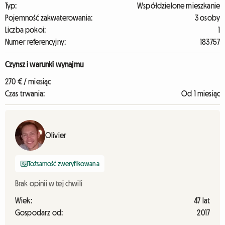
Typ:
Współdzielone mieszkanie
Pojemność zakwaterowania:
3 osoby
Liczba pokoi:
1
Numer referencyjny:
183757
Czynsz i warunki wynajmu
270 € / miesiąc
Czas trwania:
Od 1 miesiąc
Olivier
Tożsamość zweryfikowana
Brak opinii w tej chwili
Wiek:
47 lat
Gospodarz od:
2017