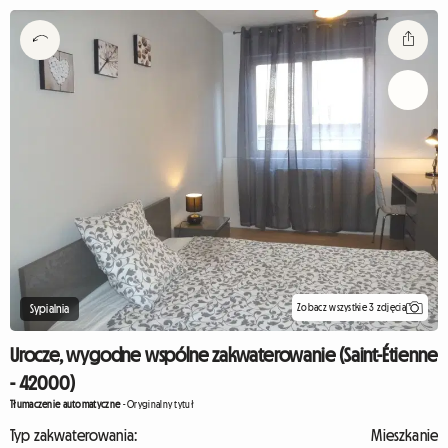
Zobacz wszystkie 3 zdjęcia
Sypialnia
Urocze, wygodne wspólne zakwaterowanie (Saint-Étienne
- 42000)
Tłumaczenie automatyczne
-
Oryginalny tytuł
Typ zakwaterowania:
Mieszkanie