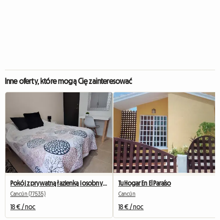
Inne oferty, które mogą Cię zainteresować
Pokój z prywatną łazienką i osobnym wejściem
Tu Hogar En El Paraíso
Cancún (77535)
Cancún
18 € / noc
18 € / noc