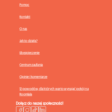
Pomoc
Kontakt
O nas
Jak to działa?
Ubezpieczenie
Centrum zaufania
Opinie i komentarze
12 powodów, dla których warto wynająć pokój na
Roomlala
Dołącz do naszej społeczności!