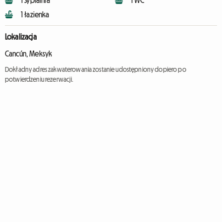
1 Sypialnia
1 WC
1 łazienka
Lokalizacja
Cancún, Meksyk
Dokładny adres zakwaterowania zostanie udostępniony dopiero po
potwierdzeniu rezerwacji.