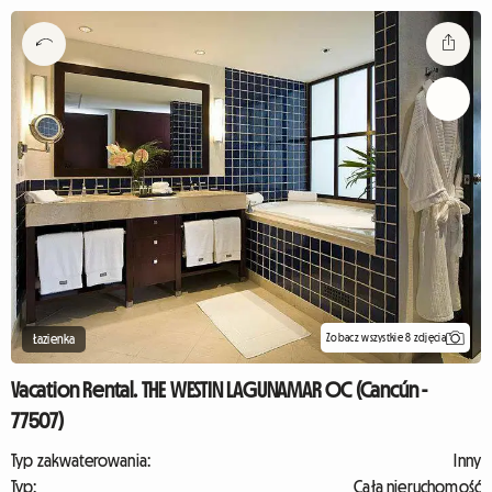
Zobacz wszystkie 8 zdjęcia
Łazienka
Vacation Rental. THE WESTIN LAGUNAMAR OC (Cancún -
77507)
Typ zakwaterowania:
Inny
Typ:
Cała nieruchomość