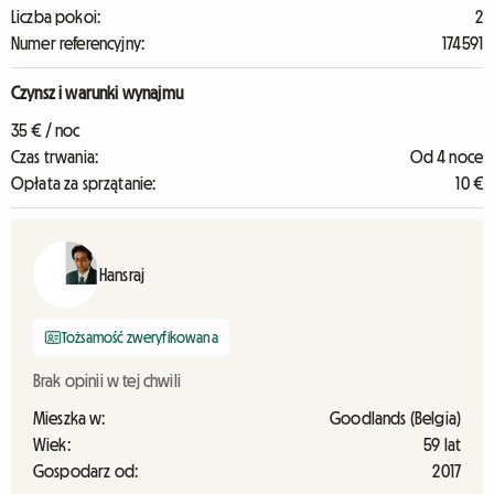
Liczba pokoi:
2
Numer referencyjny:
174591
Czynsz i warunki wynajmu
35 € / noc
Czas trwania:
Od 4 noce
Opłata za sprzątanie:
10 €
Hansraj
Tożsamość zweryfikowana
Brak opinii w tej chwili
Mieszka w:
Goodlands (Belgia)
Wiek:
59 lat
Gospodarz od:
2017