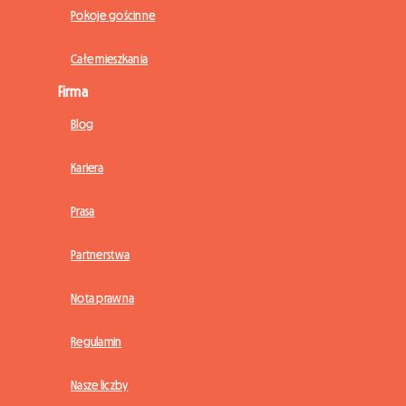
Pokoje gościnne
Całe mieszkania
Firma
Blog
Kariera
Prasa
Partnerstwa
Nota prawna
Regulamin
Nasze liczby