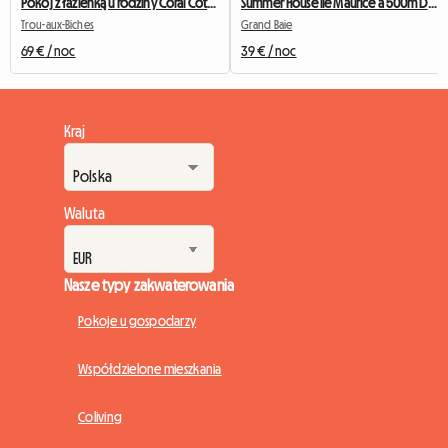
Pokój z łazienką u rodziny Coral Cottage przy plaży
Summer House île Maurice à 500m De La Plage
Trou-aux-Biches
Grand Baie
69 € / noc
39 € / noc
Kraj
Waluta
Nasze typy zakwaterowania
Pokoje u gospodarzy
Współdzielone mieszkania
Coliving