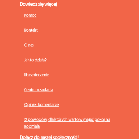
Dowiedz się więcej
Pomoc
Kontakt
O nas
Jak to działa?
Ubezpieczenie
Centrum zaufania
Opinie i komentarze
12 powodów, dla których warto wynająć pokój na
Roomlala
Dołącz do naszej społeczności!