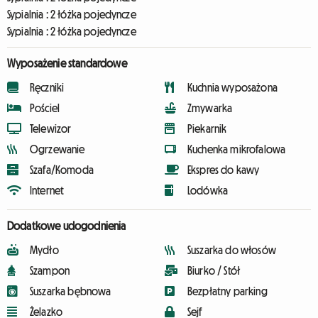
Sypialnia :
2 łóżka pojedyncze
Sypialnia :
2 łóżka pojedyncze
Wyposażenie standardowe
Ręczniki
Kuchnia wyposażona
Pościel
Zmywarka
Telewizor
Piekarnik
Ogrzewanie
Kuchenka mikrofalowa
Szafa/Komoda
Ekspres do kawy
Internet
Lodówka
Dodatkowe udogodnienia
Mydło
Suszarka do włosów
Szampon
Biurko / Stół
Suszarka bębnowa
Bezpłatny parking
Żelazko
Sejf