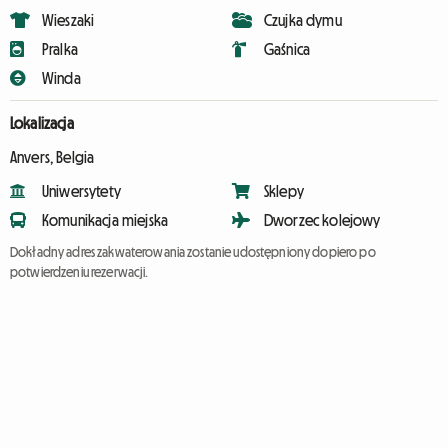
Wieszaki
Czujka dymu
Pralka
Gaśnica
Winda
Lokalizacja
Anvers, Belgia
Uniwersytety
Sklepy
Komunikacja miejska
Dworzec kolejowy
Dokładny adres zakwaterowania zostanie udostępniony dopiero po
potwierdzeniu rezerwacji.