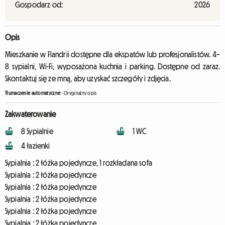
Gospodarz od:
2026
Opis
Mieszkanie w Flandrii dostępne dla ekspatów lub profesjonalistów. 4–
8 sypialni, Wi-Fi, wyposażona kuchnia i parking. Dostępne od zaraz.
Skontaktuj się ze mną, aby uzyskać szczegóły i zdjęcia.
Tłumaczenie automatyczne
-
Oryginalny opis
Zakwaterowanie
8 Sypialnie
1 WC
4 łazienki
Sypialnia :
2 łóżka pojedyncze, 1 rozkładana sofa
Sypialnia :
2 łóżka pojedyncze
Sypialnia :
2 łóżka pojedyncze
Sypialnia :
2 łóżka pojedyncze
Sypialnia :
2 łóżka pojedyncze
Sypialnia :
2 łóżka pojedyncze