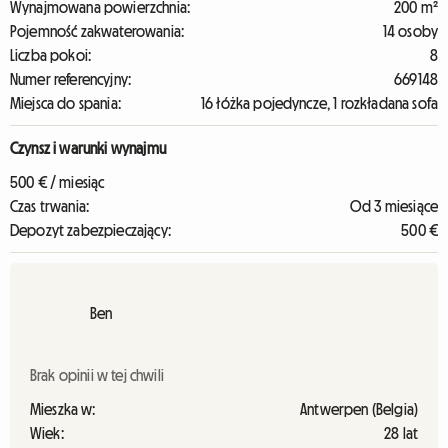
Wynajmowana powierzchnia:
200 m²
Pojemność zakwaterowania:
14 osoby
Liczba pokoi:
8
Numer referencyjny:
669148
Miejsca do spania:
16 łóżka pojedyncze, 1 rozkładana sofa
Czynsz i warunki wynajmu
500 € / miesiąc
Czas trwania:
Od 3 miesiące
Depozyt zabezpieczający:
500 €
Ben
Brak opinii w tej chwili
Mieszka w:
Antwerpen (Belgia)
Wiek:
28 lat