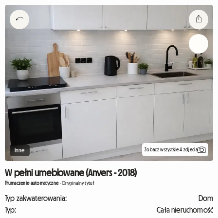
Zobacz wszystkie 4 zdjęcia
Inne
W pełni umeblowane (Anvers - 2018)
Tłumaczenie automatyczne
-
Oryginalny tytuł
Typ zakwaterowania:
Dom
Typ:
Cała nieruchomość