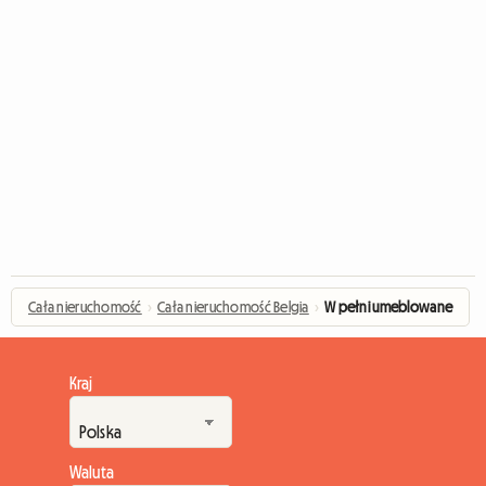
Cała nieruchomość
›
Cała nieruchomość Belgia
›
W pełni umeblowane
Kraj
Waluta