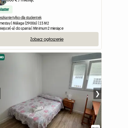
Master
szkanie tylko dla studentek
mestay | Málaga (29006) | 23 M2
iejsce(-a) do spania | Minimum 2 miesiące
Zobacz ogłoszenie
deo
❯