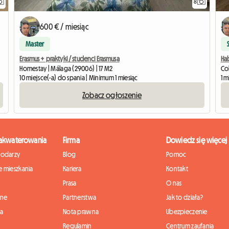
8
600 € / miesiąc
Master
Erasmus + praktyki / studenci Erasmusa
Hab
Homestay | Málaga (29006) | 17 M2
Col
10 miejsce(-a) do spania | Minimum 1 miesiąc
1 m
Zobacz ogłoszenie
zakwaterowania
Firma
Dowiedz się więcej
podarzy
Blog
Pomoc
 mieszkania
Kariera
Kontakt
Prasa
O nas
nne
Partnerstwa
Jak to działa?
ia
Nota prawna
Ubezpieczenie
Regulamin
Centrum zaufania