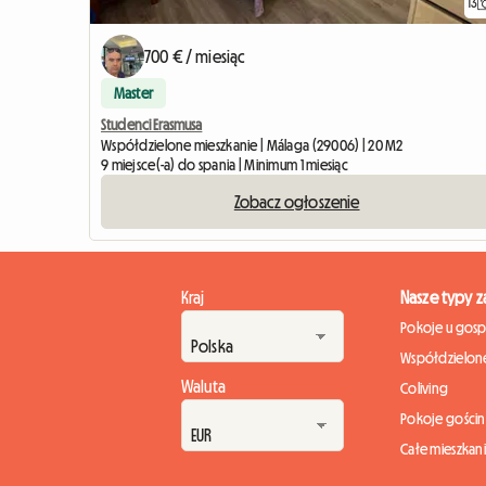
13
700 € / miesiąc
Master
Studenci Erasmusa
Współdzielone mieszkanie | Málaga (29006) | 20 M2
9 miejsce(-a) do spania | Minimum 1 miesiąc
Zobacz ogłoszenie
Kraj
Nasze typy 
Pokoje u gos
Współdzielone
Waluta
Coliving
Pokoje gości
Całe mieszkan