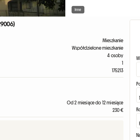
Inne
29006)
Mieszkanie
Współdzielone mieszkanie
4 osoby
W
1
175213
P
Od 2 miesiące do 12 miesiące
R
230 €
N