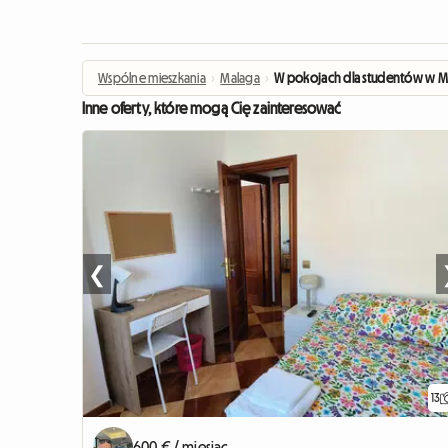
Wspólne mieszkania
›
Malaga
›
W pokojach dla studentów w M
Inne oferty, które mogą Cię zainteresować
❮
13
600 € / miesiąc