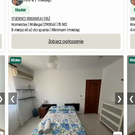
Master
STUDENCI ERASMUSA I STAŻ
Mie
Homestay | Málaga (29006) | 15 M2
Ho
8 miejsce(-a) do spania | Minimum 1 miesiąc
4 m
Zobacz ogłoszenie
Wideo
Wi
❯
❮
❯
❮