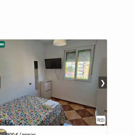
deo
❯
13
800 € / miesiąc