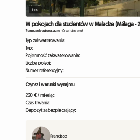
Inne
W pokojach dla studentów w Maladze (Málaga - 
Tłumaczenie automatyczne
-
Oryginalny tytuł
Typ zakwaterowania:
Typ:
Pojemność zakwaterowania:
Liczba pokoi:
Numer referencyjny:
Czynsz i warunki wynajmu
230 € / miesiąc
Czas trwania:
Depozyt zabezpieczający:
Francisco