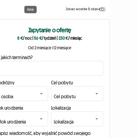
Zobacz wszystkie 12 zdjęcia
Inne
Zapytanie o ofertę
8 €
/ noc
|
56 €
/ tydzień
|
230 €
/ miesiąc
Od 2 miesiące i 12 miesiące
 jakich terminach?
odróżny
Cel pobytu
ok urodzenia
Lokalizacja
apisz wiadomość, aby wyjaśnić powód swojego