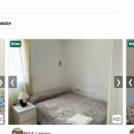
aladze
Wideo
Wi
❯
❮
❯
❮
6
700 € / miesiąc