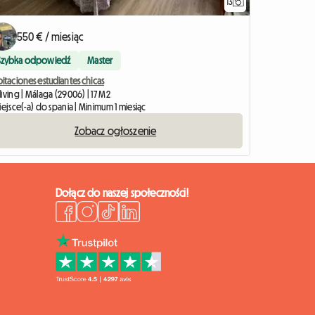
13
550 € / miesiąc
Szybka odpowiedź
Master
itaciones estudiantes chicas
iving | Málaga (29006) | 17 M2
iejsce(-a) do spania | Minimum 1 miesiąc
Zobacz ogłoszenie
Dołącz do naszej społeczności!