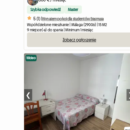
Szybka odpowiedź
Master
5 (1) |
Wynajem pokoi dla studentów Erasmusa
Współdzielone mieszkanie | Málaga (29006) | 15 M2
9 miejsce(-a) do spania | Minimum 1 miesiąc
Zobacz ogłoszenie
Wideo
❮