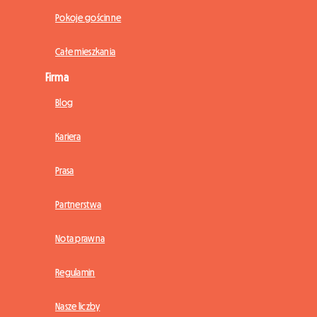
Pokoje gościnne
Całe mieszkania
Firma
Blog
Kariera
Prasa
Partnerstwa
Nota prawna
Regulamin
Nasze liczby