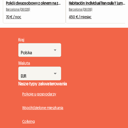
Pokój dwuosobowy z oknem na zewnątrz naprzeciwko Camp Nou
Habitación Individual Tranquila Y Luminosa
Barcelona (08028)
Barcelona (08018)
70 € / noc
450 € / miesiąc
Kraj
Waluta
Nasze typy zakwaterowania
Pokoje u gospodarzy
Współdzielone mieszkania
Coliving