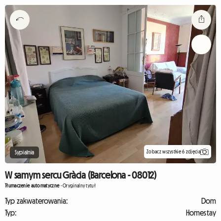
Zobacz wszystkie 6 zdjęcia
Sypialnia
W samym sercu Gràcia (Barcelona - 08012)
Tłumaczenie automatyczne
-
Oryginalny tytuł
Typ zakwaterowania:
Dom
Typ:
Homestay