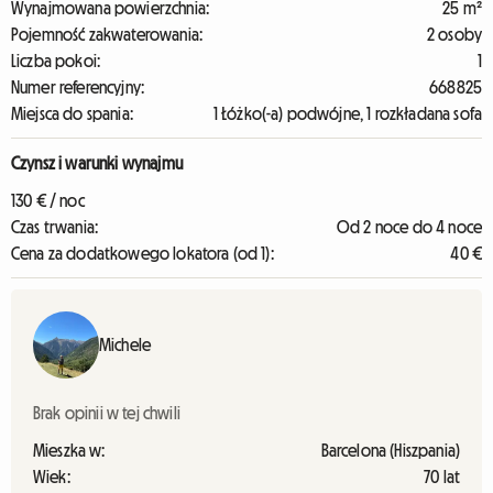
Wynajmowana powierzchnia:
25 m²
Pojemność zakwaterowania:
2 osoby
Liczba pokoi:
1
Numer referencyjny:
668825
Miejsca do spania:
1 Łóżko(-a) podwójne, 1 rozkładana sofa
Czynsz i warunki wynajmu
130 € / noc
Czas trwania:
Od 2 noce do 4 noce
Cena za dodatkowego lokatora (od 1):
40 €
Michele
Brak opinii w tej chwili
Mieszka w:
Barcelona (Hiszpania)
Wiek:
70 lat