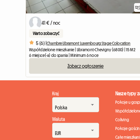
12
41 € / noc
Warto zobaczyć
5 (6) |
Chambre Libramont Luxembourg Stage Colocation
Współdzielone mieszkanie | Libramont-Chevigny (6800) | 15 M2
6 miejsce(-a) do spania | Minimum 6 noce
Zobacz ogłoszenie
Kraj
Nasze typy 
Pokoje u gos
Współdzielone
Waluta
Coliving
Pokoje gości
Całe mieszkan