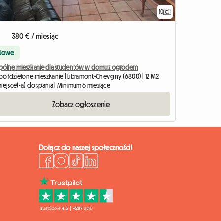
10
380 € / miesiąc
Nowe
pólne mieszkanie dla studentów w domu z ogrodem
półdzielone mieszkanie | Libramont-Chevigny (6800) | 12 M2
iejsce(-a) do spania | Minimum 6 miesiące
Zobacz ogłoszenie
Dołącz do naszej społeczności!