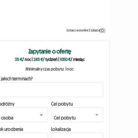
Zobacz wszystkie 2 zdjęcia
Zapytanie o ofertę
35 €
/ noc
|
245 €
/ tydzień
|
1050 €
/ miesiąc
Minimalny czas pobytu: 1 noc
 jakich terminach?
odróżny
Cel pobytu
ok urodzenia
Lokalizacja