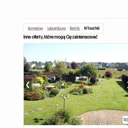
Homestay
›
Luksemburg
›
Bertrix
›
W Touchki
Inne oferty, które mogą Cię zainteresować
❮
12