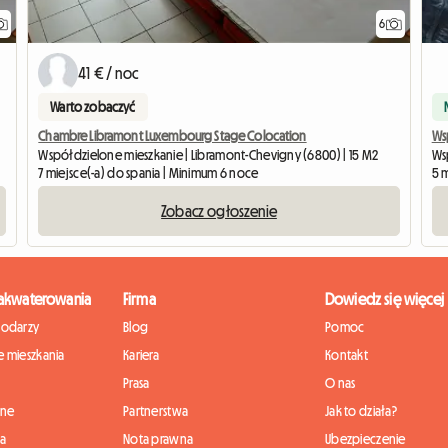
6
41 € / noc
Warto zobaczyć
Chambre Libramont Luxembourg Stage Colocation
Ws
Współdzielone mieszkanie | Libramont-Chevigny (6800) | 15 M2
Ws
7 miejsce(-a) do spania | Minimum 6 noce
5 m
Zobacz ogłoszenie
zakwaterowania
Firma
Dowiedz się więcej
podarzy
Blog
Pomoc
 mieszkania
Kariera
Kontakt
Prasa
O nas
nne
Partnerstwa
Jak to działa?
ia
Nota prawna
Ubezpieczenie