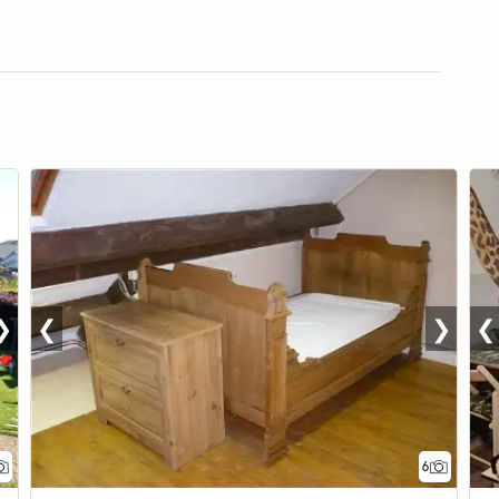
❯
❮
❯
❮
6