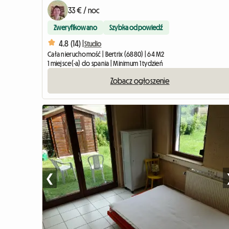
33 € / noc
Zweryfikowano
Szybka odpowiedź
4.8 (14) |
Studio
Cała nieruchomość | Bertrix (6880) | 64 M2
1 miejsce(-a) do spania | Minimum 1 tydzień
Zobacz ogłoszenie
❮