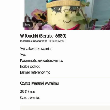
Inne
W Touchki (Bertrix - 6880)
Tłumaczenie automatyczne
-
Oryginalny tytuł
Typ zakwaterowania:
Typ:
Pojemność zakwaterowania:
Liczba pokoi:
Numer referencyjny:
Czynsz i warunki wynajmu
35 € / noc
Czas trwania: