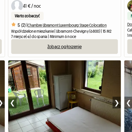
41 € / noc
Warto zobaczyć
Do
5 (2) |
Chambre Libramont Luxembourg Stage Colocation
Cał
Współdzielone mieszkanie | Libramont-Chevigny (6800) | 15 M2
1 m
7 miejsce(-a) do spania | Minimum 6 noce
Zobacz ogłoszenie
❯
❮
❯
❮