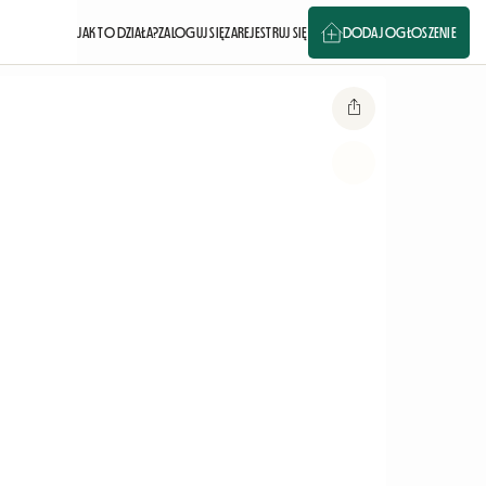
JAK TO DZIAŁA?
ZALOGUJ SIĘ
ZAREJESTRUJ SIĘ
DODAJ OGŁOSZENIE