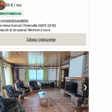
55 € / noc
Natychmiastowa
 wynajęcia kawalerka
a nieruchomość | Florenville (6821) | 20 M2
iejsce(-a) do spania | Minimum 2 noce
Zobacz ogłoszenie
❯