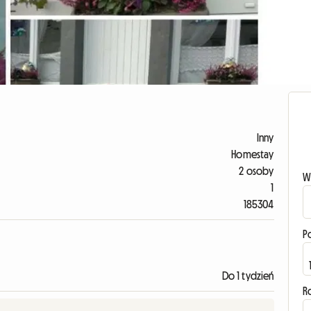
Inny
Homestay
2 osoby
W
1
185304
P
Do 1 tydzień
R