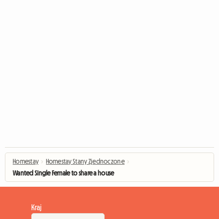
Homestay
›
Homestay Stany Zjednoczone
›
Wanted Single Female to share a house
Kraj