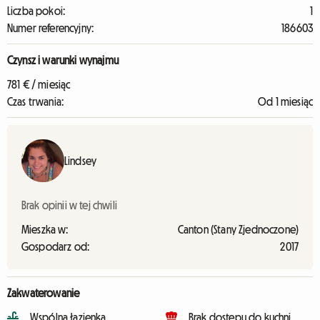
Liczba pokoi:
1
Numer referencyjny:
186603
Czynsz i warunki wynajmu
781 € / miesiąc
Czas trwania:
Od 1 miesiąc
Lindsey
Brak opinii w tej chwili
Mieszka w:
Canton (Stany Zjednoczone)
Gospodarz od:
2017
Zakwaterowanie
Wspólna łazienka
Brak dostępu do kuchni