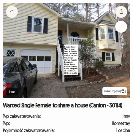
Pokaż zdjęcie
Inne
Wanted Single Female to share a house (Canton - 30114)
Typ zakwaterowania:
Inny
Typ:
Homestay
Pojemność zakwaterowania:
1 osoba