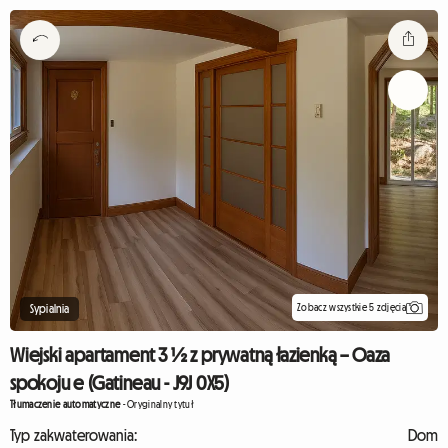
Zobacz wszystkie 5 zdjęcia
Sypialnia
Wiejski apartament 3 ½ z prywatną łazienką – Oaza
spokoju e (Gatineau - J9J 0X5)
Tłumaczenie automatyczne
-
Oryginalny tytuł
Typ zakwaterowania:
Dom