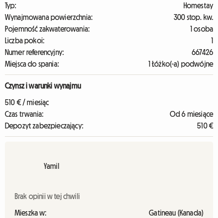
Typ:
Homestay
Wynajmowana powierzchnia:
300 stop. kw.
Pojemność zakwaterowania:
1 osoba
Liczba pokoi:
1
Numer referencyjny:
667426
Miejsca do spania:
1 Łóżko(-a) podwójne
Czynsz i warunki wynajmu
510 € / miesiąc
Czas trwania:
Od 6 miesiące
Depozyt zabezpieczający:
510 €
Yamil
Brak opinii w tej chwili
Mieszka w:
Gatineau (Kanada)