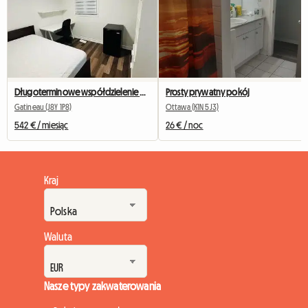
Prosty prywatny pokój
Długoterminowe współdzielenie mieszkania
Ottawa (K1N 5J3)
Gatineau (J8Y 1P8)
26 € / noc
542 € / miesiąc
Kraj
Waluta
Nasze typy zakwaterowania