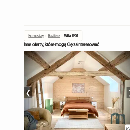
Homestay
›
Hastière
›
Willa 1901
Inne oferty, które mogą Cię zainteresować
❮
6