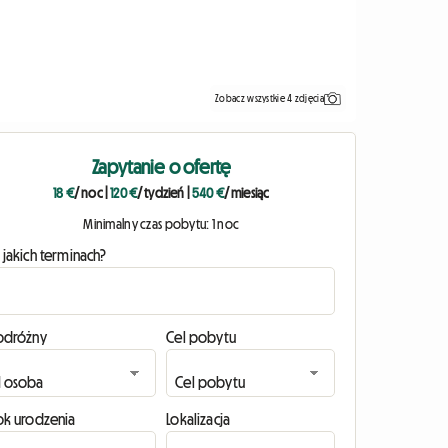
Zobacz wszystkie 4 zdjęcia
Zapytanie o ofertę
18 €
/ noc
|
120 €
/ tydzień
|
540 €
/ miesiąc
Minimalny czas pobytu: 1 noc
 jakich terminach?
odróżny
Cel pobytu
ok urodzenia
Lokalizacja