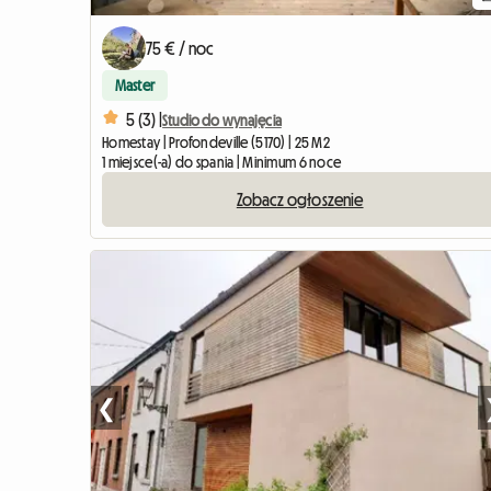
75 € / noc
Master
5 (3) |
Studio do wynajęcia
Homestay | Profondeville (5170) | 25 M2
1 miejsce(-a) do spania | Minimum 6 noce
Zobacz ogłoszenie
❮