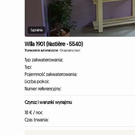
Sypialnia
Willa 1901 (Hastière - 5540)
Tłumaczenie automatyczne
-
Oryginalny tytuł
Typ zakwaterowania:
Typ:
Pojemność zakwaterowania:
Liczba pokoi:
Numer referencyjny:
Czynsz i warunki wynajmu
18 € / noc
Czas trwania: