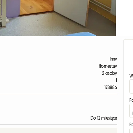
Inny
Homestay
2 osoby
W
1
178886
P
Do 12 miesiące
R