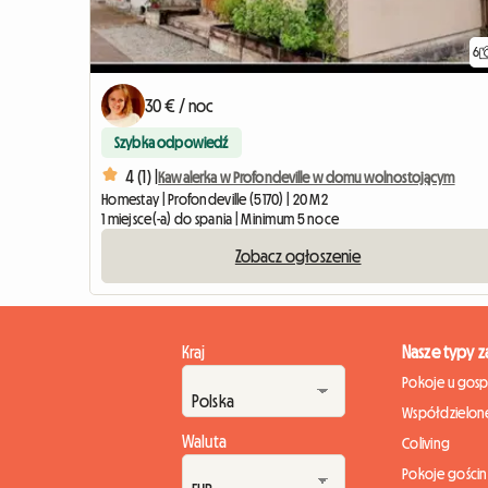
6
30 € / noc
Szybka odpowiedź
4 (1) |
Kawalerka w Profondeville w domu wolnostojącym
Homestay | Profondeville (5170) | 20 M2
1 miejsce(-a) do spania | Minimum 5 noce
Zobacz ogłoszenie
Kraj
Nasze typy 
Pokoje u gos
Współdzielone
Waluta
Coliving
Pokoje gości