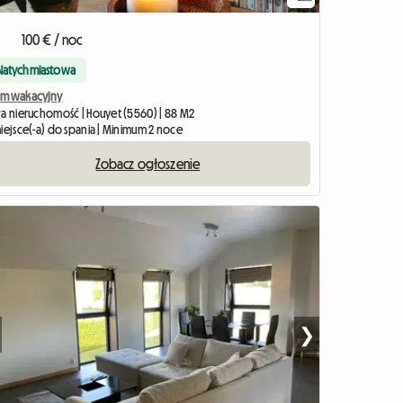
100 € / noc
Natychmiastowa
m wakacyjny
ła nieruchomość | Houyet (5560) | 88 M2
miejsce(-a) do spania | Minimum 2 noce
Zobacz ogłoszenie
❯