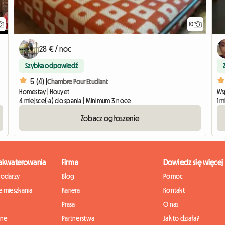
10
28 € / noc
Szybka odpowiedź
5 (4) |
Chambre Pour Etudiant
Homestay | Houyet
Ws
4 miejsce(-a) do spania | Minimum 3 noce
1 m
Zobacz ogłoszenie
zakwaterowania
Firma
Dowiedz się więcej
podarzy
Blog
Pomoc
 mieszkania
Kariera
Kontakt
Prasa
O nas
nne
Partnerstwa
Jak to działa?