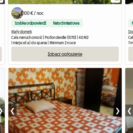
100 € / noc
Szybka odpowiedź
Natychmiastowa
Mały domek
Do
Cała nieruchomość | Profondeville (5170) | 40 M2
Ca
1 miejsce(-a) do spania | Minimum 2 noce
7 
Zobacz ogłoszenie
❯
❮
❯
❮