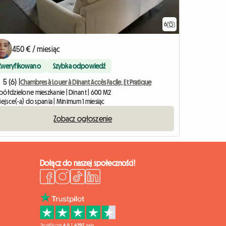
6
450 € / miesiąc
Zweryfikowano
Szybka odpowiedź
5 (6) |
Chambres à Louer à Dinant Accès Facile, Et Pratique
półdzielone mieszkanie | Dinant | 600 M2
iejsce(-a) do spania | Minimum 1 miesiąc
Zobacz ogłoszenie
Dołącz do naszej społeczności!