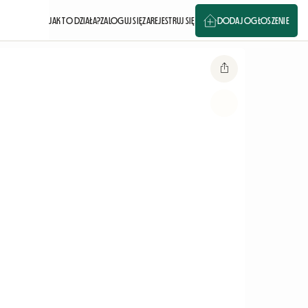
JAK TO DZIAŁA?
ZALOGUJ SIĘ
ZAREJESTRUJ SIĘ
DODAJ OGŁOSZENIE