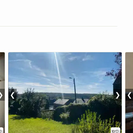
❯
❮
❯
❮
10