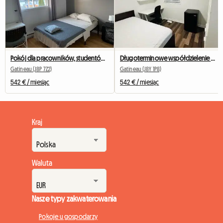
Pokój dla pracowników, studentów lub turystów
Długoterminowe współdzielenie mieszkania
Gatineau (J8P 7Z2)
Gatineau (J8Y 1P8)
542 € / miesiąc
542 € / miesiąc
Kraj
Waluta
Nasze typy zakwaterowania
Pokoje u gospodarzy