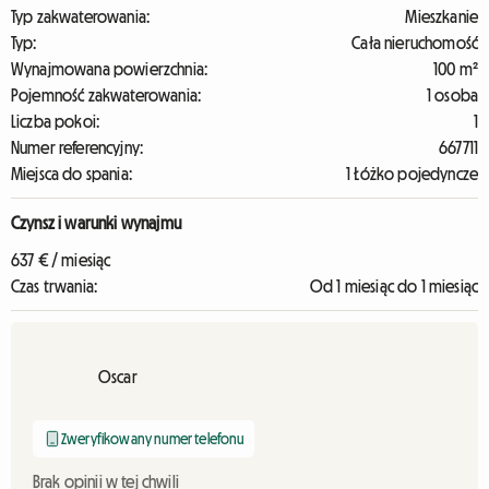
Typ zakwaterowania:
Mieszkanie
Typ:
Cała nieruchomość
Wynajmowana powierzchnia:
100 m²
Pojemność zakwaterowania:
1 osoba
Liczba pokoi:
1
Numer referencyjny:
667711
Miejsca do spania:
1 Łóżko pojedyncze
Czynsz i warunki wynajmu
637 € / miesiąc
Czas trwania:
Od 1 miesiąc do 1 miesiąc
Oscar
Zweryfikowany numer telefonu
Brak opinii w tej chwili