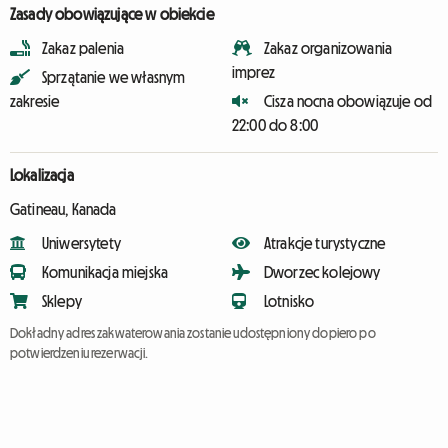
Zasady obowiązujące w obiekcie
Zakaz palenia
Zakaz organizowania
imprez
Sprzątanie we własnym
zakresie
Cisza nocna obowiązuje od
22:00 do 8:00
Lokalizacja
Gatineau, Kanada
Uniwersytety
Atrakcje turystyczne
Komunikacja miejska
Dworzec kolejowy
Sklepy
Lotnisko
Dokładny adres zakwaterowania zostanie udostępniony dopiero po
potwierdzeniu rezerwacji.