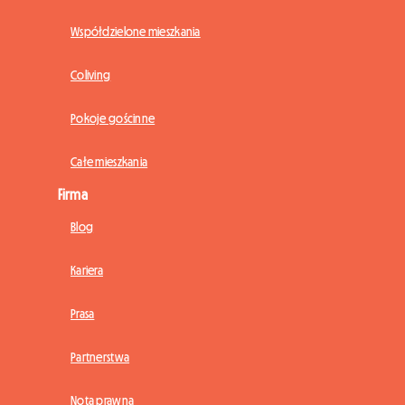
Współdzielone mieszkania
Coliving
Pokoje gościnne
Całe mieszkania
Firma
Blog
Kariera
Prasa
Partnerstwa
Nota prawna