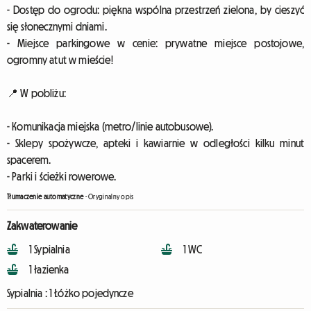
- Dostęp do ogrodu: piękna wspólna przestrzeń zielona, by cieszyć
się słonecznymi dniami.
- Miejsce parkingowe w cenie: prywatne miejsce postojowe,
ogromny atut w mieście!
📍 W pobliżu:
- Komunikacja miejska (metro/linie autobusowe).
- Sklepy spożywcze, apteki i kawiarnie w odległości kilku minut
spacerem.
- Parki i ścieżki rowerowe.
Tłumaczenie automatyczne
-
Oryginalny opis
Zakwaterowanie
1 Sypialnia
1 WC
1 łazienka
Sypialnia :
1 Łóżko pojedyncze