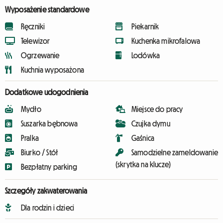
Wyposażenie standardowe
Ręczniki
Piekarnik
Telewizor
Kuchenka mikrofalowa
Ogrzewanie
Lodówka
Kuchnia wyposażona
Dodatkowe udogodnienia
Mydło
Miejsce do pracy
Suszarka bębnowa
Czujka dymu
Pralka
Gaśnica
Biurko / Stół
Samodzielne zameldowanie
(skrytka na klucze)
Bezpłatny parking
Szczegóły zakwaterowania
Dla rodzin i dzieci