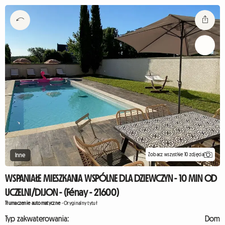
Zobacz wszystkie 10 zdjęcia
Inne
WSPANIAŁE MIESZKANIA WSPÓLNE DLA DZIEWCZYN - 10 MIN OD
UCZELNI/DIJON - (Fénay - 21600)
Tłumaczenie automatyczne
-
Oryginalny tytuł
Typ zakwaterowania:
Dom