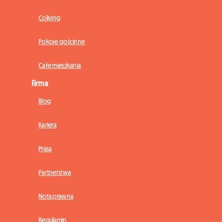
Coliving
Pokoje gościnne
Całe mieszkania
Firma
Blog
Kariera
Prasa
Partnerstwa
Nota prawna
Regulamin