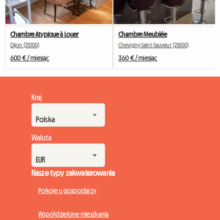
Chambre Atypique à Louer
Chambre Meublée
Dijon (21000)
Chevigny-Saint-Sauveur (21800)
600 € / miesiąc
360 € / miesiąc
Kraj
Waluta
Nasze typy zakwaterowania
Pokoje u gospodarzy
Współdzielone mieszkania