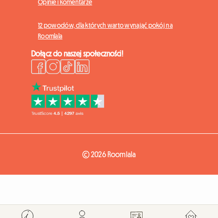
Opinie i komentarze
12 powodów, dla których warto wynająć pokój na
Roomlala
Dołącz do naszej społeczności!
© 2026 Roomlala