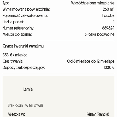
Typ:
Współdzielone mieszkanie
Wynajmowana powierzchnia:
260 m²
Pojemność zakwaterowania:
1 osoba
Liczba pokoi:
1
Numer referencyjny:
669624
Miejsca do spania:
3 łóżka podwójne
Czynsz i warunki wynajmu
535 € / miesiąc
Czas trwania:
Od 6 miesiące do 12 miesiące
Depozyt zabezpieczający:
1000 €
Lamia
Brak opinii w tej chwili
Mieszka w:
Fénay (Francja)