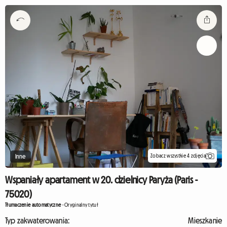
Zobacz wszystkie 4 zdjęcia
Inne
Wspaniały apartament w 20. dzielnicy Paryża (Paris -
75020)
Tłumaczenie automatyczne
-
Oryginalny tytuł
Typ zakwaterowania:
Mieszkanie