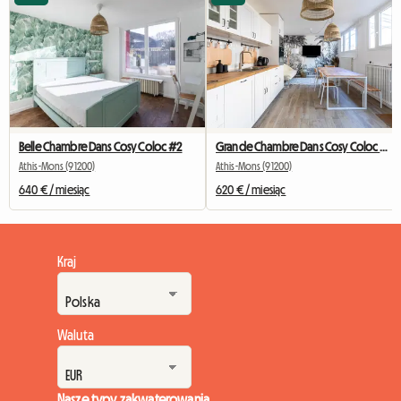
Belle Chambre Dans Cosy Coloc #2
Grande Chambre Dans Cosy Coloc #5 New York près d'olry
Athis-Mons (91200)
Athis-Mons (91200)
640 € / miesiąc
620 € / miesiąc
Kraj
Waluta
Nasze typy zakwaterowania