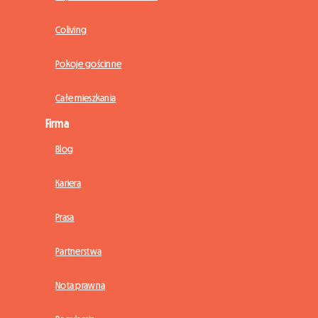
Coliving
Pokoje gościnne
Całe mieszkania
Firma
Blog
Kariera
Prasa
Partnerstwa
Nota prawna