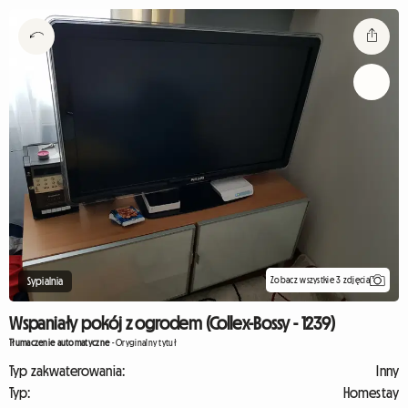
Zobacz wszystkie 3 zdjęcia
Sypialnia
Wspaniały pokój z ogrodem (Collex-Bossy - 1239)
Tłumaczenie automatyczne
-
Oryginalny tytuł
Typ zakwaterowania:
Inny
Typ:
Homestay