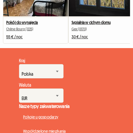
Pokój do wynajęcia
Sypialnia w cichym domu
Chêne-Bourg (1225)
Gex (01170)
55 € / noc
30 € / noc
Kraj
Waluta
Nasze typy zakwaterowania
Pokoje u gospodarzy
Współdzielone mieszkania