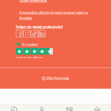
Opinie i komentarze
12 powodów, dla których warto wynająć pokój na
Roomlala
Dołącz do naszej społeczności!
© 2026 Roomlala