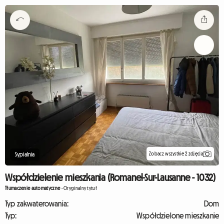
Zobacz wszystkie 2 zdjęcia
Sypialnia
Współdzielenie mieszkania (Romanel-Sur-Lausanne - 1032)
Tłumaczenie automatyczne
-
Oryginalny tytuł
Typ zakwaterowania:
Dom
Typ:
Współdzielone mieszkanie