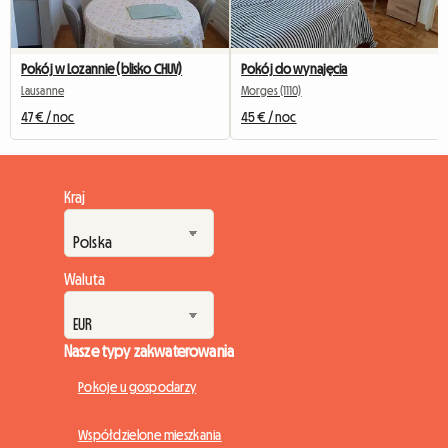
Pokój w Lozannie (blisko CHUV)
Pokój do wynajęcia
Lausanne
Morges (1110)
47 € / noc
45 € / noc
Kraj
Waluta
Nasze typy zakwaterowania
Pokoje u gospodarzy
Współdzielone mieszkania