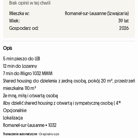
Brak opinii w tej chwili
Mieszka w:
Romanel-sur-Lausanne (Szwajcaria)
Wiek:
39 lat
Gospodarz od:
2026
Opis
5 min pieszo do LEB
12 min do Lozanny
7 min do Migro 1032 MMM
Shared housing do dzielenia z jedną osobą, pokój 20 m², przestrzeń
mieszkalna 110 m²
Ze mną, miłą i otwartą osobą
Aby dzielić shared housing z otwartą i sympatyczną osobą ( 4*
Opcjonalnie
Lokalizacja
Romanel-sur-Lausanne • 1032
Tłumaczenie automatyczne
-
Oryginalny opis