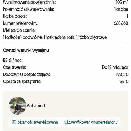
Wynajmowana powierzchnia:
105 m²
Pojemność zakwaterowania:
1 osoba
Liczba pokoi:
1
Numer referencyjny:
668660
Miejsca do spania:
1 Łóżko(-a) podwójne, 1 rozkładana sofa, 1 łóżko piętrowe
Czynsz i warunki wynajmu
55 € / noc
Czas trwania:
Do 12 miesiące
Depozyt zabezpieczający:
1984 €
Opłata za sprzątanie:
55 €
Mohamed
Tożsamość zweryfikowana
Zweryfikowany numer telefonu