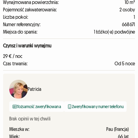
Wynajmowana powierzchnia:
10 m²
Pojemność zakwaterowania:
2 osoby
Liczba pokoi:
1
Numer referencyjny:
668671
Miejsca do spania:
1 Łóżko(-a) podwójne
Czynsz i warunki wynajmu
29 € / noc
Czas trwania:
Od 5 noce
Patricia
Tożsamość zweryfikowana
Zweryfikowany numer telefonu
Brak opinii w tej chwili
Mieszka w:
Pau (Francja)
Wiek:
66 lat