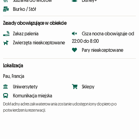
Suszarka do włosów
Disney+
Biurko / Stół
Zasady obowiązujące w obiekcie
Zakaz palenia
Cisza nocna obowiązuje od
22:00 do 8:00
Zwierzęta nieakceptowane
Pary nieakceptowane
Lokalizacja
Pau, Francja
Uniwersytety
Sklepy
Komunikacja miejska
Dokładny adres zakwaterowania zostanie udostępniony dopiero po
potwierdzeniu rezerwacji.