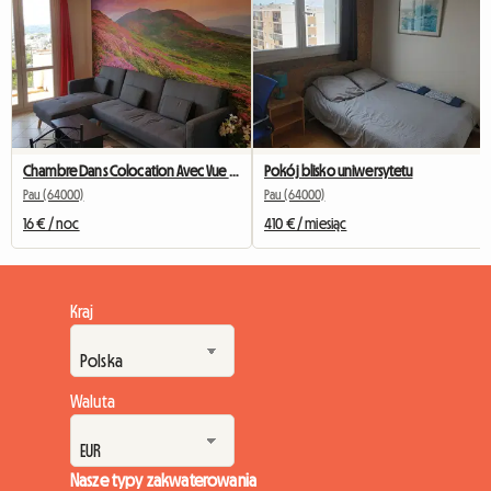
Chambre Dans Colocation Avec Vue Sur Les Pyrénées à PAU
Pokój blisko uniwersytetu
Pau (64000)
Pau (64000)
16 € / noc
410 € / miesiąc
Kraj
Waluta
Nasze typy zakwaterowania