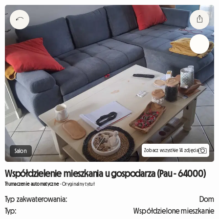
Zobacz wszystkie 14 zdjęcia
Salon
Współdzielenie mieszkania u gospodarza (Pau - 64000)
Tłumaczenie automatyczne
-
Oryginalny tytuł
Typ zakwaterowania:
Dom
Typ:
Współdzielone mieszkanie