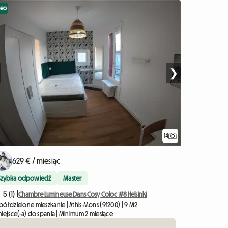
deo
❯
14
629 € / miesiąc
Szybka odpowiedź
Master
5 (1) |
Chambre Lumineuse Dans Cosy Coloc #8 Helsinki
półdzielone mieszkanie | Athis-Mons (91200) | 9 M2
iejsce(-a) do spania | Minimum 2 miesiące