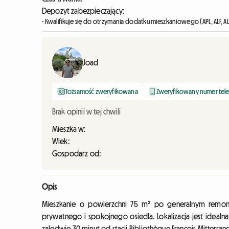
Depozyt zabezpieczający:
- Kwalifikuje się do otrzymania dodatku mieszkaniowego (APL, ALF, AL
Joad
Tożsamość zweryfikowana
Zweryfikowany numer tel
Brak opinii w tej chwili
Mieszka w:
Wiek:
Gospodarz od:
Opis
Mieszkanie o powierzchni 75 m² po generalnym remonci
prywatnego i spokojnego osiedla. Lokalizacja jest idealn
zaledwie 30 minut od stacji Bibliothèque François Mitterr