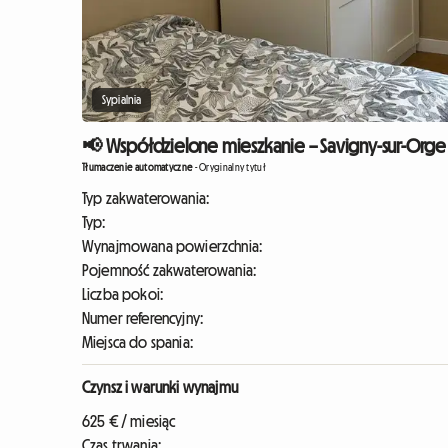
Sypialnia
📢 Współdzielone mieszkanie – Savigny-sur-Orge 
Tłumaczenie automatyczne
-
Oryginalny tytuł
Typ zakwaterowania:
Typ:
Wynajmowana powierzchnia:
Pojemność zakwaterowania:
Liczba pokoi:
Numer referencyjny:
Miejsca do spania:
Czynsz i warunki wynajmu
625 € / miesiąc
Czas trwania: