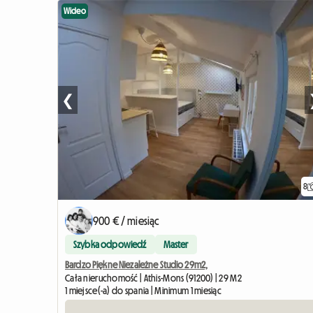
Wideo
❮
8
900 € / miesiąc
Szybka odpowiedź
Master
Bardzo Piękne Niezależne Studio 29m2,
Cała nieruchomość | Athis-Mons (91200) | 29 M2
1 miejsce(-a) do spania | Minimum 1 miesiąc