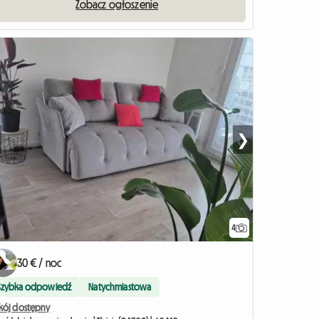
Zobacz ogłoszenie
❯
4
30 € / noc
Szybka odpowiedź
Natychmiastowa
kój dostępny