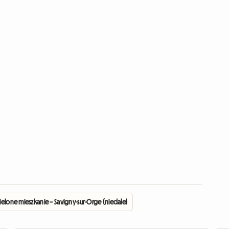
elone mieszkanie – Savigny-sur-Orge (niedaleko Paryża)