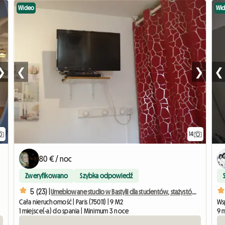
Wideo
Wi
❯
❮
❯
❮
14
80 € / noc
Zweryfikowano
Szybka odpowiedź
5 (23) |
Umeblowane studio w Bastylii dla studentów, stażystów i podróżujących służbowo.
Cała nieruchomość | Paris (75011) | 9 M2
Ws
1 miejsce(-a) do spania | Minimum 3 noce
9 m