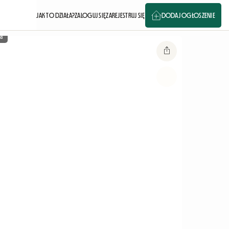
JAK TO DZIAŁA?
ZALOGUJ SIĘ
ZAREJESTRUJ SIĘ
DODAJ OGŁOSZENIE
a