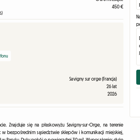
450 €
S)
N
p
efonu
Savigny sur orge (Francja)
26 lat
2026
e. Znajduje się na płaskowyżu Savigny-sur-Orge, na terenie
a: w bezpośrednim sąsiedztwie sklepów i komunikacji miejskiej,
and w Paryżu. Duży pokój o powierzchni 30 m². Wyposażenie: duże