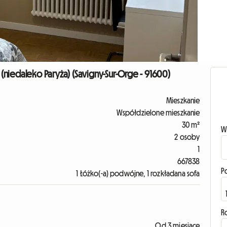
(niedaleko Paryża) (Savigny-Sur-Orge - 91600)
Mieszkanie
Współdzielone mieszkanie
30 m²
W
2 osoby
1
667838
P
1 Łóżko(-a) podwójne, 1 rozkładana sofa
R
Od 3 miesiące