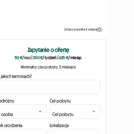
Zobacz wszystkie 4 zdjęcia
Zapytanie o ofertę
50 €
/ noc
|
350 €
/ tydzień
|
625 €
/ miesiąc
Minimalny czas pobytu: 3 miesiące
 jakich terminach?
odróżny
Cel pobytu
ok urodzenia
Lokalizacja