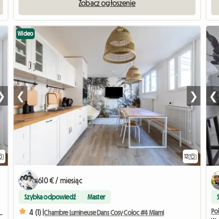
Zobacz ogłoszenie
Wideo
❯
❮
❯
❮
12
610 € / miesiąc
Szybka odpowiedź
Master
Po
4 (1) |
osy Coloc #5 New York près d'olry
Chambre Lumineuse Dans Cosy Coloc #4 Miami