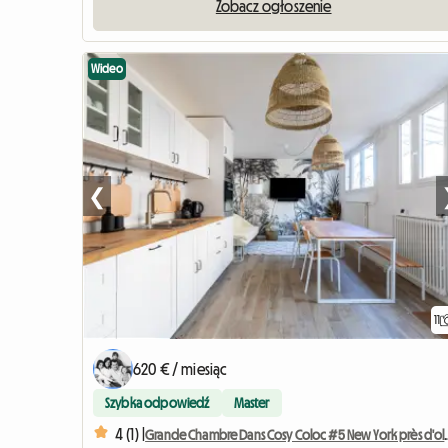
Zobacz ogłoszenie
Wideo
❮
11
620 € / miesiąc
Szybka odpowiedź
Master
4 (1) |
Grande Chambre Dans C