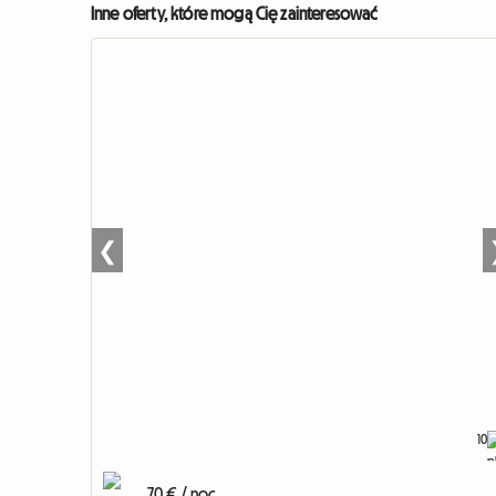
Inne oferty, które mogą Cię zainteresować
❮
10
70 € / noc