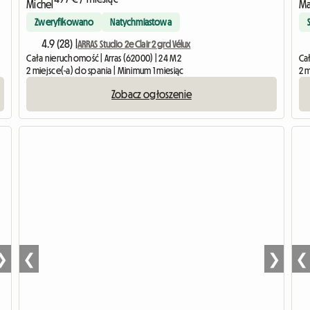
Zweryfikowano
Natychmiastowa
4.9 (28) |
ARRAS Studio 2e Clair 2 grd Vélux
Cała nieruchomość | Arras (62000) | 24 M2
Cał
2 miejsce(-a) do spania | Minimum 1 miesiąc
2 
Zobacz ogłoszenie
❯
❮
❯
❮