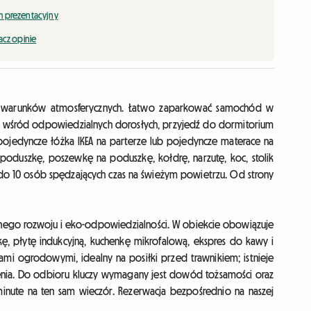
lm prezentacyjny
cz opinie
d warunków atmosferycznych. Łatwo zaparkować samochód w
ku, wśród odpowiedzialnych dorosłych, przyjedź do dormitorium
jedyncze łóżka IKEA na parterze lub pojedyncze materace na
 poduszkę, poszewkę na poduszkę, kołdrę, narzutę, koc, stolik
do 10 osób spędzających czas na świeżym powietrzu. Od strony
nego rozwoju i eko-odpowiedzialności. W obiekcie obowiązuje
ę, płytę indukcyjną, kuchenkę mikrofalową, ekspres do kawy i
lami ogrodowymi, idealny na posiłki przed trawnikiem; istnieje
enia. Do odbioru kluczy wymagany jest dowód tożsamości oraz
 minute na ten sam wieczór. Rezerwacja bezpośrednio na naszej