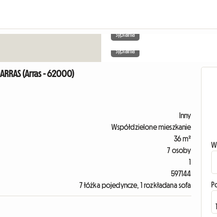
Sypialnia
Sypialnia
RAS (Arras - 62000)
Inny
Współdzielone mieszkanie
36 m²
W
7 osoby
1
597144
P
7 łóżka pojedyncze, 1 rozkładana sofa