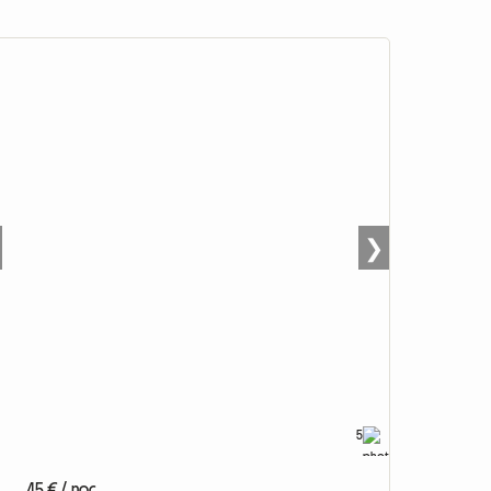
❯
5
45 € / noc