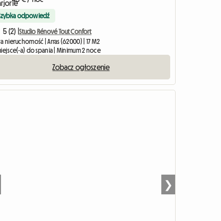
Szybka odpowiedź
5 (2) |
Studio Rénové Tout Confort
a nieruchomość | Arras (62000) | 17 M2
miejsce(-a) do spania | Minimum 2 noce
Zobacz ogłoszenie
❯