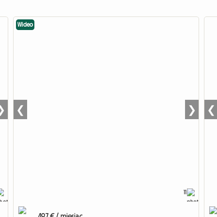
Wideo
❯
❮
❯
❮
11
497 € / miesiąc