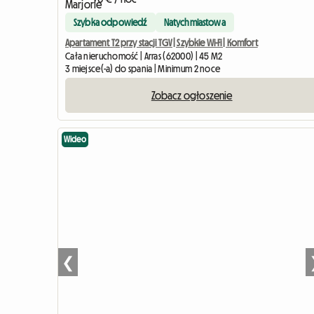
Szybka odpowiedź
Natychmiastowa
Apartament T2 przy stacji TGV | Szybkie Wi-Fi | Komfort
Cała nieruchomość | Arras (62000) | 45 M2
3 miejsce(-a) do spania | Minimum 2 noce
Zobacz ogłoszenie
Wideo
❮