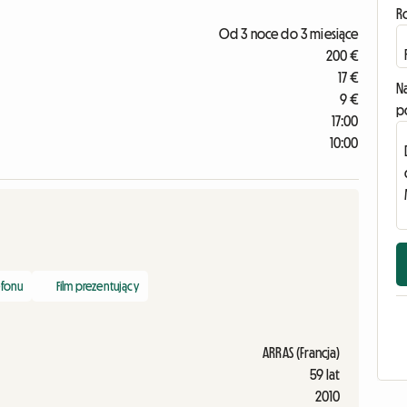
R
Od 3 noce do 3 miesiące
200 €
17 €
N
9 €
p
17:00
10:00
efonu
Film prezentujący
ARRAS (Francja)
59 lat
2010