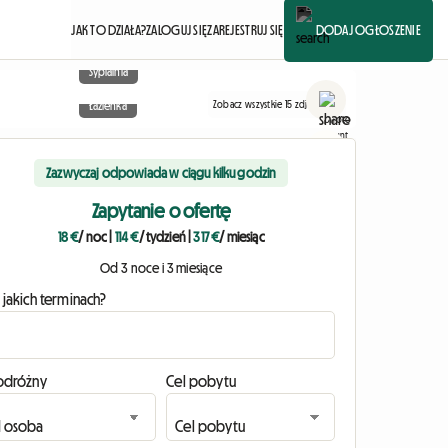
JAK TO DZIAŁA?
ZALOGUJ SIĘ
ZAREJESTRUJ SIĘ
DODAJ OGŁOSZENIE
Sypialnia
Zobacz wszystkie 15 zdjęcia
Łazienka
Zazwyczaj odpowiada w ciągu kilku godzin
Zapytanie o ofertę
18 €
/ noc
|
114 €
/ tydzień
|
317 €
/ miesiąc
Od 3 noce i 3 miesiące
 jakich terminach?
odróżny
Cel pobytu