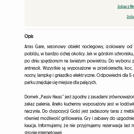
Zobacz fi
Zoba
Opis
Arras Gare, sezonowy obiekt noclegowy, izolowany o
pobliżu, w bardzo cichej okolicy. Jak w górskim schronis
po dniu spędzonym na świeżym powietrzu. Do wyboru: po
antresoli. Wszystkie są wyposażone w prześcieradła, koc,
nocny, lampkę i gniazdko elektryczne. Odpowiedni dla 5 
parku znajduje się miejsce dla palących.
Domek „Passiv Hauss” jest zgodny z zasadami zrównoważo
zakaz palenia. Aneks kuchenny wyposażony jest w lodówk
naczynia. Do dyspozycji Gości jest zadaszony taras z meb
również możliwość grillowania. Gry i zabawy do uzgodni
kaucja. Informujemy, że nie przyjmujemy rezerwacja last
stronie internetowej.