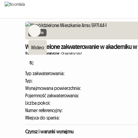
Sypialnia
Współdzielone zakwaterowanie w akademiku w AR
Tłumaczenie automatyczne
-
Oryginalny tytuł
5
2
Typ zakwaterowania:
Typ:
Wynajmowana powierzchnia:
Pojemność zakwaterowania:
Liczba pokoi:
Numer referencyjny:
Miejsca do spania:
Czynsz i warunki wynajmu