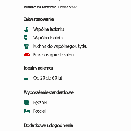
Tłumaczenie automatyczne
-
Oryginalny opis
Zakwaterowanie
Wspólna łazienka
Wspólna toaleta
Kuchnia do wspólnego użytku
Brak dostępu do salonu
Idealny najemca
Od 20 do 60 lat
Wyposażenie standardowe
Ręczniki
Pościel
Dodatkowe udogodnienia