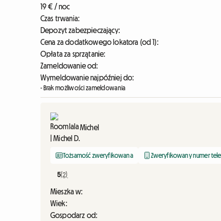
19 € / noc
Czas trwania:
Depozyt zabezpieczający:
Cena za dodatkowego lokatora (od 1):
Opłata za sprzątanie:
Zameldowanie od:
Wymeldowanie najpóźniej do:
- Brak możliwości zameldowania
Michel
Tożsamość zweryfikowana
Zweryfikowany numer tel
5
(2)
Mieszka w:
Wiek:
Gospodarz od: