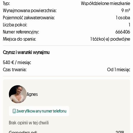
Typ:
Współdzielone mieszkanie
Wynajmowana powierzchnia:
9 m²
Pojemność zakwaterowania:
1 osoba
Liczba pokoi:
1
Numer referencyjny:
666406
Miejsca do spania:
1 Łóżko(-a) podwójne
Czynsz i warunki wynajmu
540 € / miesiąc
Czas trwania:
Od 1 miesiąc
Agnes
Zweryfikowany numer telefonu
Brak opinii w tej chwili
Gospodarz od:
2018