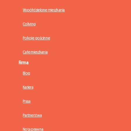
Współdzielone mieszkania
Coliving
Pokoje gościnne
Całe mieszkania
Firma
Blog
Kariera
Prasa
Partnerstwa
Nota prawna