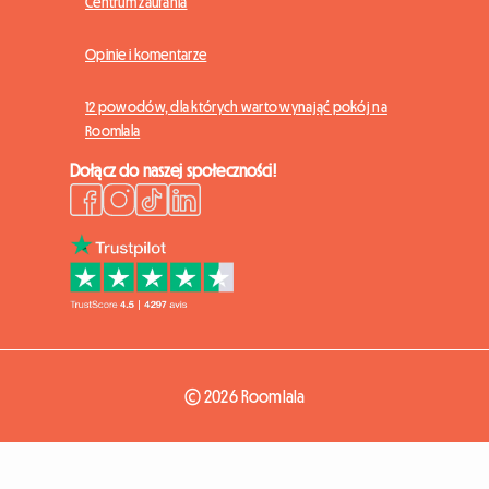
Centrum zaufania
Opinie i komentarze
12 powodów, dla których warto wynająć pokój na
Roomlala
Dołącz do naszej społeczności!
© 2026 Roomlala