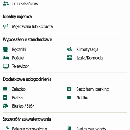
1 mieszkańców
Idealny najemca
Mężczyzna lub kobieta
Wyposażenie standardowe
Ręczniki
Klimatyzacja
Pościel
Szafa/Komoda
Telewizor
Dodatkowe udogodnienia
Żelazko
Bezpłatny parking
Pralka
Netflix
Biurko / Stół
Szczegóły zakwaterowania
Palenie dozwolone
Piętra bez windy