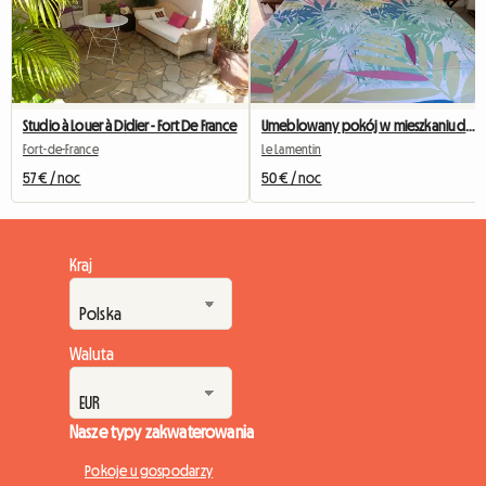
Studio à Louer à Didier - Fort De France
Umeblowany pokój w mieszkaniu dzielonym
Fort-de-France
Le Lamentin
57 € / noc
50 € / noc
Kraj
Waluta
Nasze typy zakwaterowania
Pokoje u gospodarzy