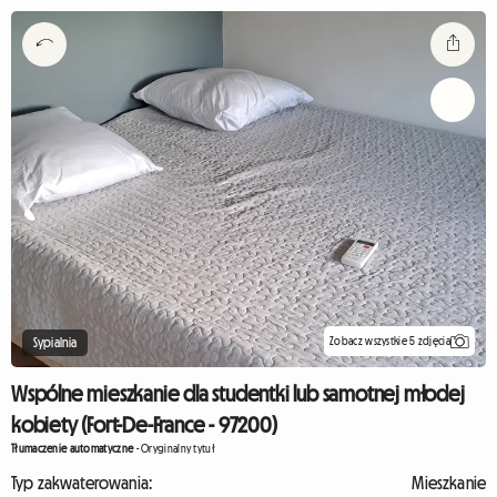
Zobacz wszystkie 5 zdjęcia
Sypialnia
Wspólne mieszkanie dla studentki lub samotnej młodej
kobiety (Fort-De-France - 97200)
Tłumaczenie automatyczne
-
Oryginalny tytuł
Typ zakwaterowania:
Mieszkanie