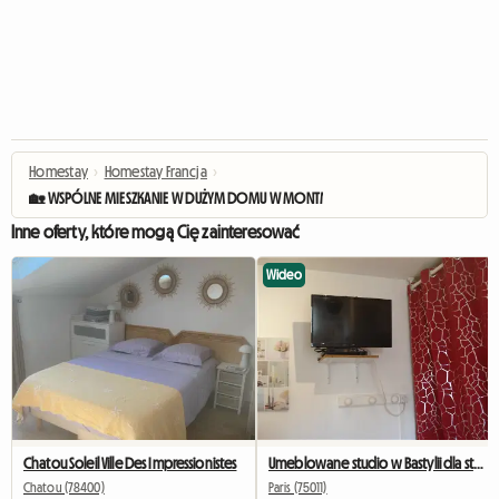
Homestay
›
Homestay Francja
›
🏡 WSPÓLNE MIESZKANIE W DUŻYM DOMU W MONTMORENCY (95) –
Inne oferty, które mogą Cię zainteresować
Wideo
Chatou Soleil Ville Des Impressionistes
Umeblowane studio w Bastylii dla studentów, stażystów i podróżujących służbowo.
Chatou (78400)
Paris (75011)