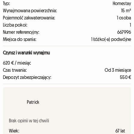
Typ:
Homestay
Wynajmowana powierzchnia:
15 m²
Pojemność zakwaterowania:
1 osoba
Liczba pokoi:
1
Numer referencyjny:
667996
Miejsca do spania:
1 Łóżko(-a) podwójne
Czynsz i warunki wynajmu
620 € / miesiąc
Czas trwania:
Od 3 miesiące
Depozyt zabezpieczający:
550 €
Patrick
Brak opinii w tej chwili
Wiek:
67 lat