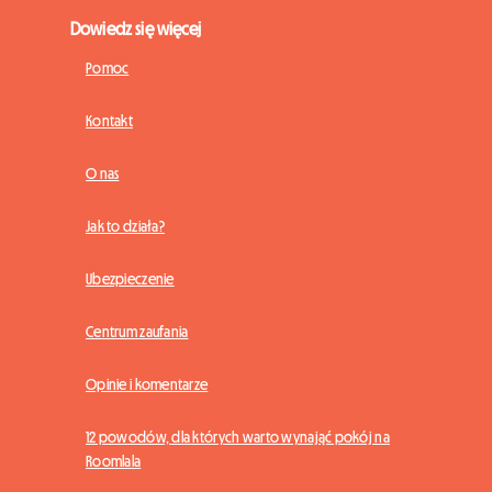
Dowiedz się więcej
Pomoc
Kontakt
O nas
Jak to działa?
Ubezpieczenie
Centrum zaufania
Opinie i komentarze
12 powodów, dla których warto wynająć pokój na
Roomlala