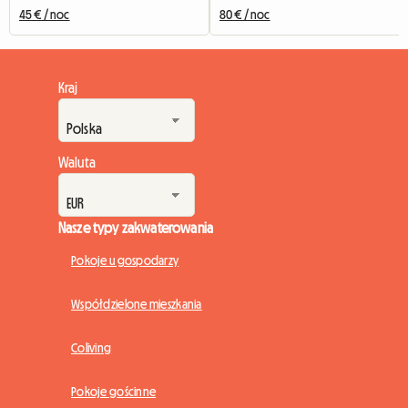
45 € / noc
80 € / noc
Kraj
Waluta
Nasze typy zakwaterowania
Pokoje u gospodarzy
Współdzielone mieszkania
Coliving
Pokoje gościnne