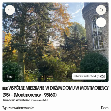
Zobacz wszystkie 5 zdjęcia
Inne
🏡 WSPÓLNE MIESZKANIE W DUŻYM DOMU W MONTMORENCY
(95) – (Montmorency - 95160)
Tłumaczenie automatyczne
-
Oryginalny tytuł
Typ zakwaterowania:
Dom