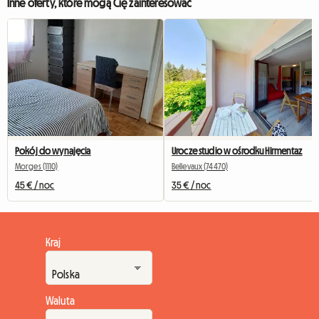
Inne oferty, które mogą Cię zainteresować
Pokój do wynajęcia
Urocze studio w ośrodku Hirmentaz
Morges (1110)
Bellevaux (74470)
45 € / noc
35 € / noc
Kraj
Waluta