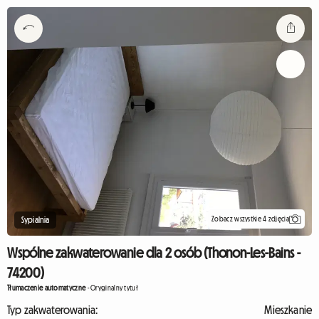
Zobacz wszystkie 4 zdjęcia
Sypialnia
Wspólne zakwaterowanie dla 2 osób (Thonon-Les-Bains -
74200)
Tłumaczenie automatyczne
-
Oryginalny tytuł
Typ zakwaterowania:
Mieszkanie