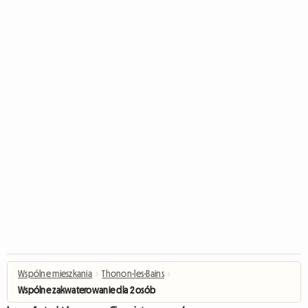
Wspólne mieszkania
›
Thonon-les-Bains
›
Wspólne zakwaterowanie dla 2 osób