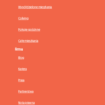
Współdzielone mieszkania
Coliving
Pokoje gościnne
Całe mieszkania
Firma
Blog
Kariera
Prasa
Partnerstwa
Nota prawna