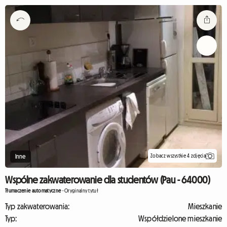
Zobacz wszystkie 4 zdjęcia
Inne
Wspólne zakwaterowanie dla studentów (Pau - 64000)
Tłumaczenie automatyczne
-
Oryginalny tytuł
Typ zakwaterowania:
Mieszkanie
Typ:
Współdzielone mieszkanie