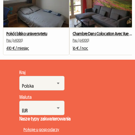
Pokój blisko uniwersytetu
Chambre Dans Colocation Avec Vue Sur Les Pyrénées à PAU
Pau (64000)
Pau (64000)
410 € / miesiąc
16 € / noc
Kraj
Waluta
Nasze typy zakwaterowania
Pokoje u gospodarzy