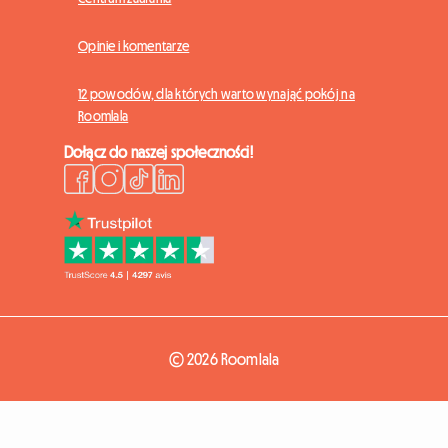
Opinie i komentarze
12 powodów, dla których warto wynająć pokój na
Roomlala
Dołącz do naszej społeczności!
© 2026 Roomlala