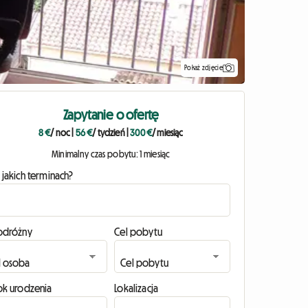
Pokaż zdjęcie
Zapytanie o ofertę
8 €
/ noc
|
56 €
/ tydzień
|
300 €
/ miesiąc
Minimalny czas pobytu: 1 miesiąc
 jakich terminach?
odróżny
Cel pobytu
ok urodzenia
Lokalizacja