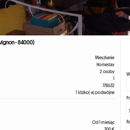
Avignon - 84000)
Mieszkanie
Homestay
2 osoby
W
1
178632
1 Łóżko(-a) podwójne
P
R
Od 1 miesiąc
300 €