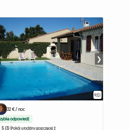
❯
5
32 € / noc
Szybka odpowiedź
5 (3) |
Pokój u rodziny goszczącej 2