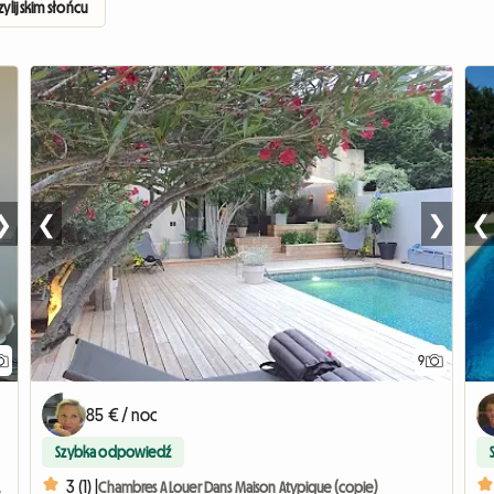
lijskim słońcu
❯
❮
❯
❮
9
85 € / noc
Szybka odpowiedź
3 (1) |
 Marcoule
Chambres A Louer Dans Maison Atypique (copie)