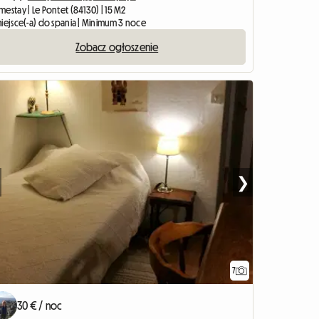
estay | Le Pontet (84130) | 15 M2
miejsce(-a) do spania | Minimum 3 noce
Zobacz ogłoszenie
❯
7
30 € / noc