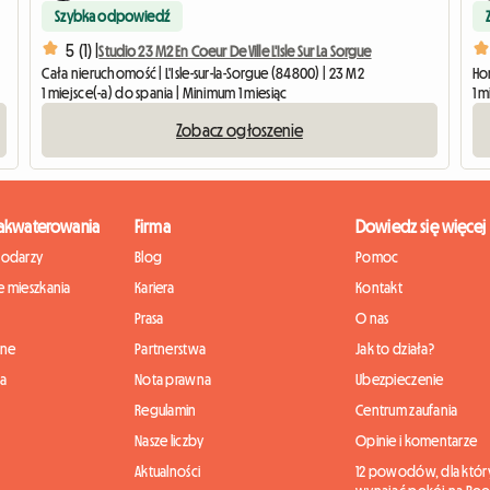
Szybka odpowiedź
5 (1) |
Studio 23 M2 En Coeur De Ville L'Isle Sur La Sorgue
Cała nieruchomość | L'Isle-sur-la-Sorgue (84800) | 23 M2
Ho
1 miejsce(-a) do spania | Minimum 1 miesiąc
1 m
Zobacz ogłoszenie
zakwaterowania
Firma
Dowiedz się więcej
podarzy
Blog
Pomoc
 mieszkania
Kariera
Kontakt
Prasa
O nas
nne
Partnerstwa
Jak to działa?
ia
Nota prawna
Ubezpieczenie
Regulamin
Centrum zaufania
Nasze liczby
Opinie i komentarze
Aktualności
12 powodów, dla któr