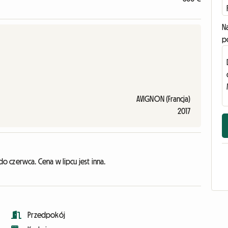
N
p
AVIGNON (Francja)
2017
 czerwca. Cena w lipcu jest inna.
Przedpokój