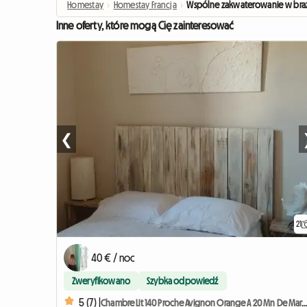
Homestay
›
Homestay Francja
›
Wspólne zakwaterowanie w brazy
Inne oferty, które mogą Cię zainteresować
❮
21
40 € / noc
Zweryfikowano
Szybka odpowiedź
5 (7) |
Chambre Lit 140 Proche Avignon Orange A 20 Mn De