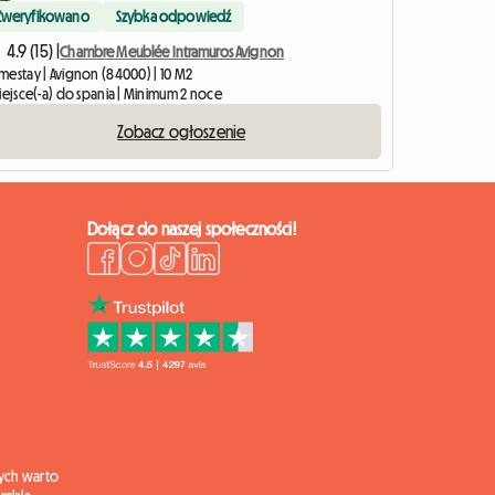
Zweryfikowano
Szybka odpowiedź
4.9 (15) |
Chambre Meublée Intramuros Avignon
mestay | Avignon (84000) | 10 M2
iejsce(-a) do spania | Minimum 2 noce
Zobacz ogłoszenie
Dołącz do naszej społeczności!
ych warto