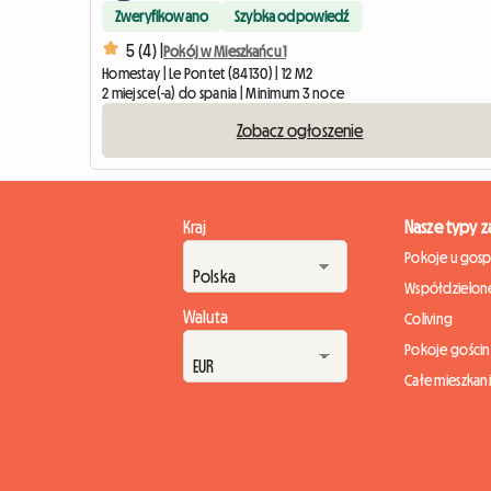
Zweryfikowano
Szybka odpowiedź
5 (4) |
Pokój w Mieszkańcu 1
Homestay | Le Pontet (84130) | 12 M2
2 miejsce(-a) do spania | Minimum 3 noce
Zobacz ogłoszenie
Kraj
Nasze typy 
Pokoje u gos
Współdzielone
Waluta
Coliving
Pokoje gości
Całe mieszkan