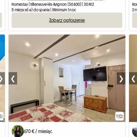
Homestay | Villeneuve-lès-Avignon (30400) | 30 M2
Hom
5 miejsce(-a) do spania | Minimum 1 noc
2 
Zobacz ogłoszenie
❯
❮
❯
❮
7
670 € / miesiąc