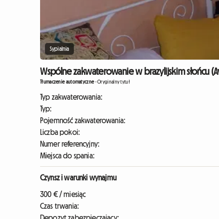
Sypialnia
Wspólne zakwaterowanie w brazylijskim słońcu (
Tłumaczenie automatyczne
-
Oryginalny tytuł
Typ zakwaterowania:
Typ:
Pojemność zakwaterowania:
Liczba pokoi:
Numer referencyjny:
Miejsca do spania:
Czynsz i warunki wynajmu
300 € / miesiąc
Czas trwania:
Depozyt zabezpieczający: