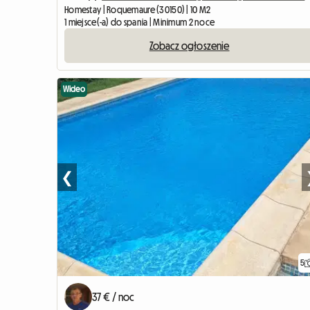
Homestay | Roquemaure (30150) | 10 M2
1 miejsce(-a) do spania | Minimum 2 noce
Zobacz ogłoszenie
Wideo
❮
5
37 € / noc