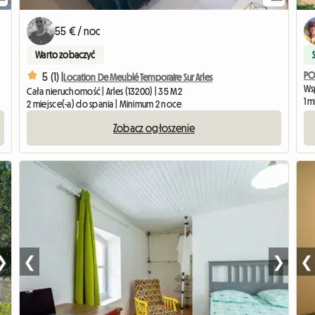
55 € / noc
Warto zobaczyć
PO
5 (1) |
Location De Meublé Temporaire Sur Arles
Ws
Cała nieruchomość | Arles (13200) | 35 M2
1 m
2 miejsce(-a) do spania | Minimum 2 noce
Zobacz ogłoszenie
❯
❮
❯
❮