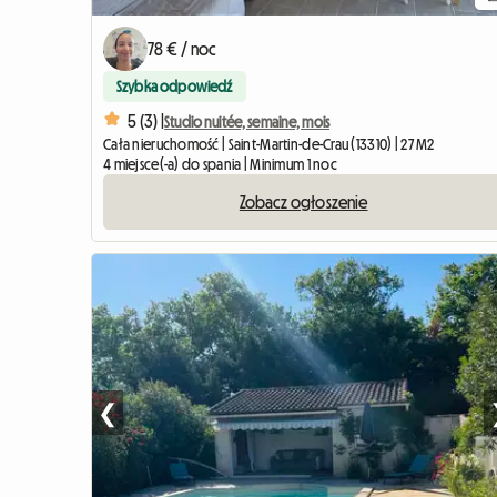
78 € / noc
Szybka odpowiedź
5 (3) |
Studio nuitée, semaine, mois
Cała nieruchomość | Saint-Martin-de-Crau (13310) | 27 M2
4 miejsce(-a) do spania | Minimum 1 noc
Zobacz ogłoszenie
❮