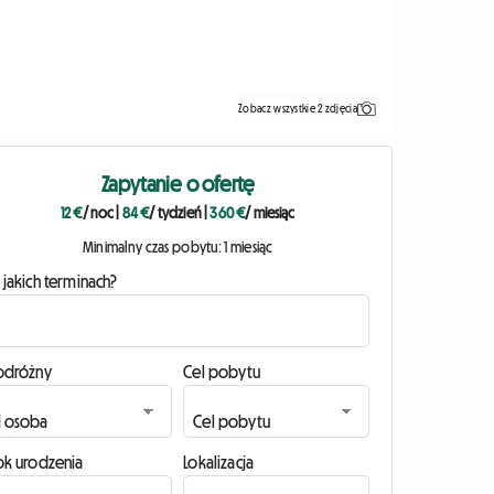
Zobacz wszystkie 2 zdjęcia
Zapytanie o ofertę
12 €
/ noc
|
84 €
/ tydzień
|
360 €
/ miesiąc
Minimalny czas pobytu: 1 miesiąc
 jakich terminach?
odróżny
Cel pobytu
ok urodzenia
Lokalizacja