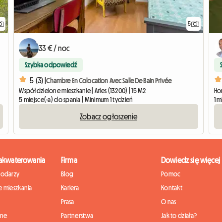
5
33 € / noc
Szybka odpowiedź
5 (3) |
Chambre En Colocation Avec Salle De Bain Privée
Współdzielone mieszkanie | Arles (13200) | 15 M2
Ho
5 miejsce(-a) do spania | Minimum 1 tydzień
1 
Zobacz ogłoszenie
zakwaterowania
Firma
Dowiedz się więcej
podarzy
Blog
Pomoc
 mieszkania
Kariera
Kontakt
Prasa
O nas
nne
Partnerstwa
Jak to działa?