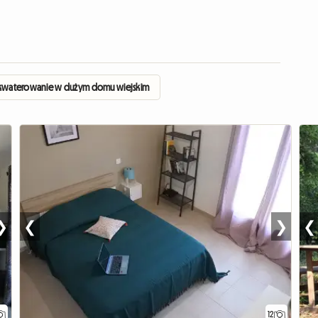
kwaterowanie w dużym domu wiejskim
❯
❮
❯
❮
12