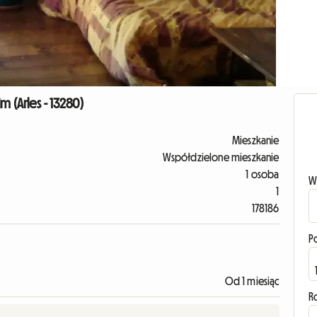
(Arles - 13280)
Mieszkanie
Współdzielone mieszkanie
1 osoba
W
1
178186
P
Od 1 miesiąc
R