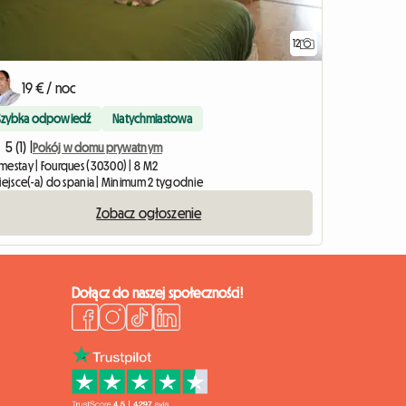
12
19 € / noc
Szybka odpowiedź
Natychmiastowa
5 (1) |
Pokój w domu prywatnym
mestay | Fourques (30300) | 8 M2
miejsce(-a) do spania | Minimum 2 tygodnie
Zobacz ogłoszenie
Dołącz do naszej społeczności!