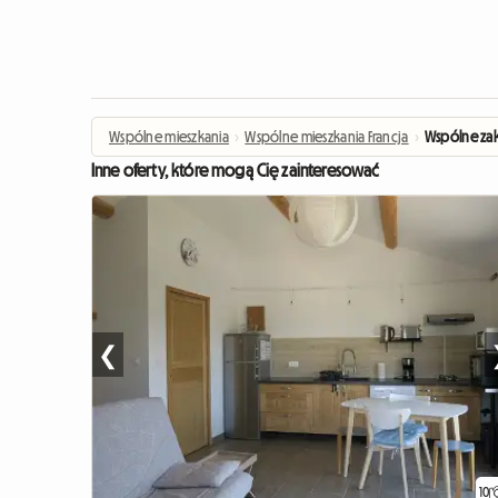
Wspólne mieszkania
›
Wspólne mieszkania Francja
›
Wspólne za
Inne oferty, które mogą Cię zainteresować
❮
10