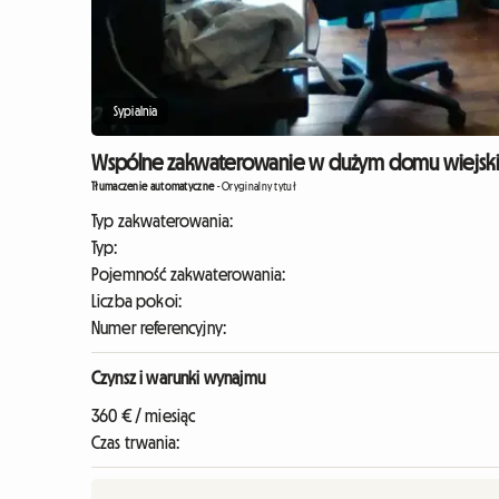
Sypialnia
Wspólne zakwaterowanie w dużym domu wiejskim 
Tłumaczenie automatyczne
-
Oryginalny tytuł
Typ zakwaterowania:
Typ:
Pojemność zakwaterowania:
Liczba pokoi:
Numer referencyjny:
Czynsz i warunki wynajmu
360 € / miesiąc
Czas trwania: