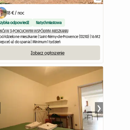
18 € / noc
Szybka odpowiedź
Natychmiastowa
KÓJ W 3-POKOJOWYM WSPÓLNYM MIESZKANIU
półdzielone mieszkanie | Saint-Rémy-de-Provence (13210) | 16 M2
iejsce(-a) do spania | Minimum 1 tydzień
Zobacz ogłoszenie
❯