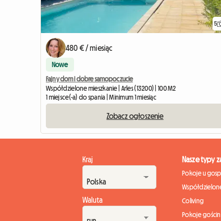
5
480 € / miesiąc
Nowe
Fajny dom i dobre samopoczucie
Współdzielone mieszkanie | Arles (13200) | 100 M2
1 miejsce(-a) do spania | Minimum 1 miesiąc
Zobacz ogłoszenie
Kraj
Nasze typy 
Pokoje u gos
Współdzielone
Waluta
Coliving
Pokoje gości