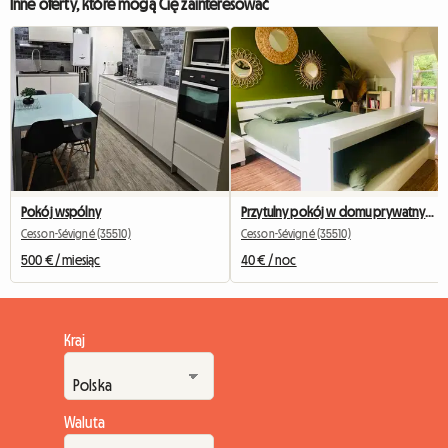
Inne oferty, które mogą Cię zainteresować
Pokój wspólny
Przytulny pokój w domu prywatnym przy linii metra B
Cesson-Sévigné (35510)
Cesson-Sévigné (35510)
500 € / miesiąc
40 € / noc
Kraj
Waluta