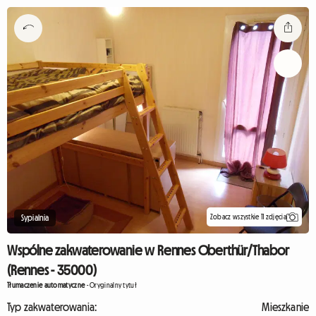
Zobacz wszystkie 11 zdjęcia
Sypialnia
Wspólne zakwaterowanie w Rennes Oberthür/Thabor
(Rennes - 35000)
Tłumaczenie automatyczne
-
Oryginalny tytuł
Typ zakwaterowania:
Mieszkanie