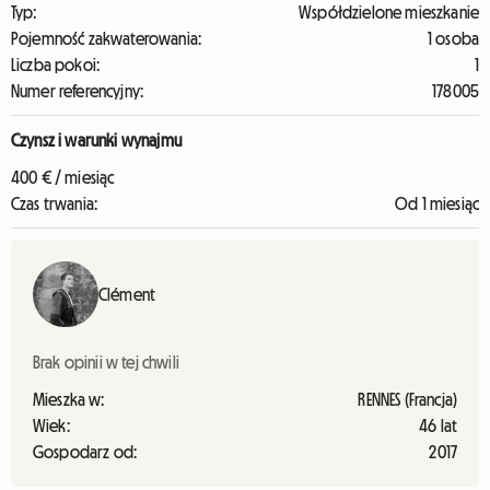
Typ:
Współdzielone mieszkanie
Pojemność zakwaterowania:
1 osoba
Liczba pokoi:
1
Numer referencyjny:
178005
Czynsz i warunki wynajmu
400 € / miesiąc
Czas trwania:
Od 1 miesiąc
Clément
Brak opinii w tej chwili
Mieszka w:
RENNES (Francja)
Wiek:
46 lat
Gospodarz od:
2017