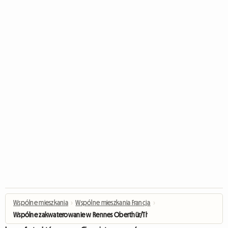
Wspólne mieszkania
›
Wspólne mieszkania Francja
›
Wspólne zakwaterowanie w Rennes Oberthür/Thabor