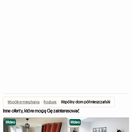
Wspólne mieszkania
›
Roubaix
›
Wspólny dom półmieszczański
Inne oferty, które mogą Cię zainteresować
Wideo
Wideo