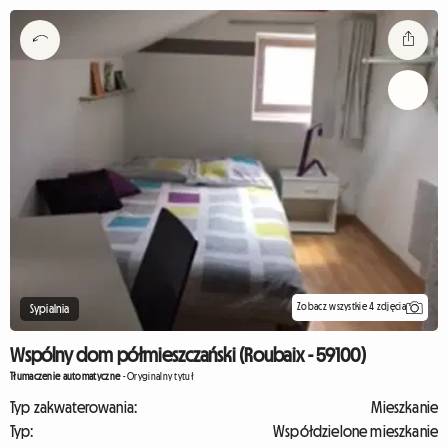
Zobacz wszystkie 4 zdjęcia
Sypialnia
Wspólny dom półmieszczański (Roubaix - 59100)
Tłumaczenie automatyczne
-
Oryginalny tytuł
Typ zakwaterowania:
Mieszkanie
Typ:
Współdzielone mieszkanie