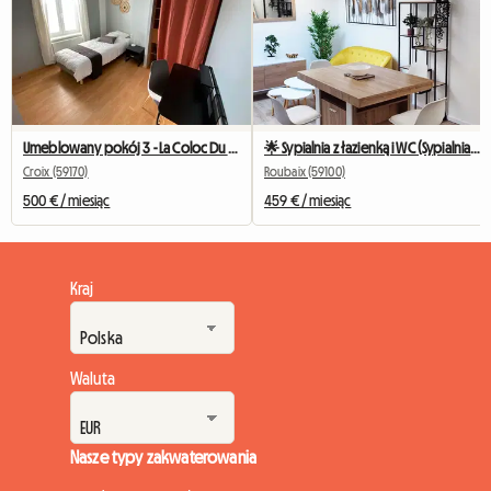
Umeblowany pokój 3 - La Coloc Du Fresnoy
🌟 Sypialnia z łazienką i WC (Sypialnia 2) 🌟
Croix (59170)
Roubaix (59100)
500 € / miesiąc
459 € / miesiąc
Kraj
Waluta
Nasze typy zakwaterowania