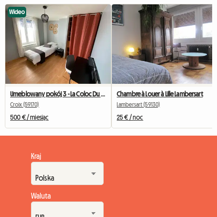
Wideo
Umeblowany pokój 3 - La Coloc Du Fresnoy
Chambre à Louer à Lille Lambersart
Croix (59170)
Lambersart (59130)
500 € / miesiąc
25 € / noc
Kraj
Waluta