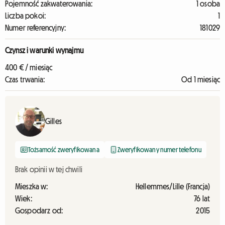
Pojemność zakwaterowania:
1 osoba
Liczba pokoi:
1
Numer referencyjny:
181029
Czynsz i warunki wynajmu
400 € / miesiąc
Czas trwania:
Od 1 miesiąc
Gilles
Tożsamość zweryfikowana
Zweryfikowany numer telefonu
Brak opinii w tej chwili
Mieszka w:
Hellemmes/Lille (Francja)
Wiek:
76 lat
Gospodarz od:
2015