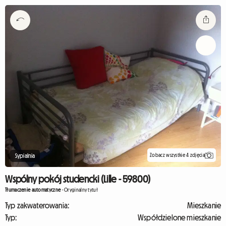
Zobacz wszystkie 4 zdjęcia
Sypialnia
Wspólny pokój studencki (Lille - 59800)
Tłumaczenie automatyczne
-
Oryginalny tytuł
Typ zakwaterowania:
Mieszkanie
Typ:
Współdzielone mieszkanie