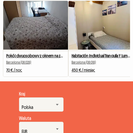
Pokój dwuosobowy z oknem na zewnątrz naprzeciwko Camp Nou
Habitación Individual Tranquila Y Luminosa
Barcelona (08028)
Barcelona (08018)
70 € / noc
450 € / miesiąc
Kraj
Waluta