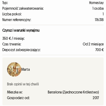
Typ:
Homestay
Pojemność zakwaterowania:
1 osoba
Liczba pokoi:
1
Numer referencyjny:
176318
Czynsz i warunki wynajmu
350 € / miesiąc
Czas trwania:
Od 2 miesiące
Depozyt zabezpieczający:
700 €
Marta
Brak opinii w tej chwili
Mieszka w:
Barcelona (Zjednoczone Królestwo)
Gospodarz od:
2017