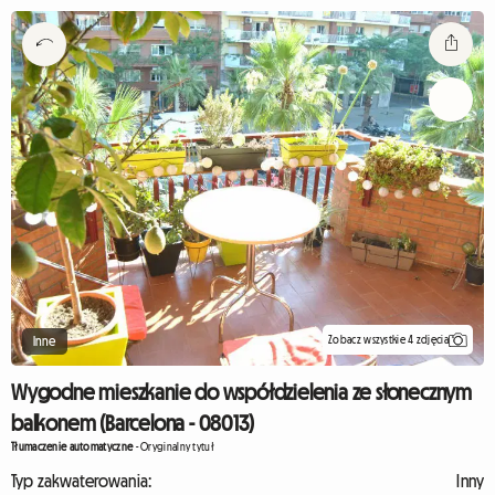
Zobacz wszystkie 4 zdjęcia
Inne
Wygodne mieszkanie do współdzielenia ze słonecznym
balkonem (Barcelona - 08013)
Tłumaczenie automatyczne
-
Oryginalny tytuł
Typ zakwaterowania:
Inny